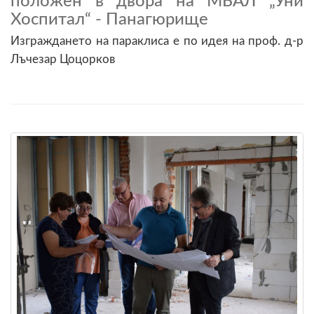
положен в двора на МБАЛ „Уни
Хоспитал“ - Панагюрище
Изграждането на параклиса е по идея на проф. д-р
Лъчезар Цоцорков