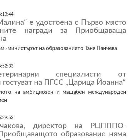
6:13:44
Малина“ е удостоена с Първо място
ните награди за Приобщаваща
на
ам.-министърът на образованието Таня Панчева
5:52:33
теринарни специалисти от
гостуват на ПГСС „Царица Йоанна“
алото на амбициозен и мащабен международен
мен
5:29:53
лчакова, директор на РЦПППО-
Приобщаващото образование няма