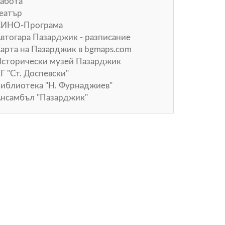
абота
еатър
КИНО-Програма
втогара Пазарджик - разписание
арта на Пазарджик в
bgmaps.com
сторически музей Пазарджик
Г "Ст. Доспевски"
иблиотека "Н. Фурнаджиев"
нсамбъл "Пазарджик"