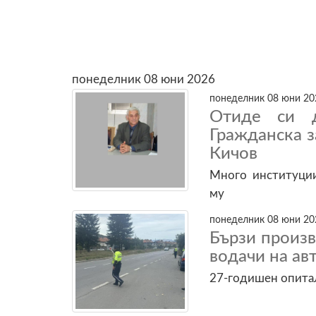
понеделник 08 юни 2026
понеделник 08 юни 202
Отиде си д
Гражданска 
Кичов
Много институции
му
понеделник 08 юни 202
Бързи произв
водачи на а
27-годишен опитал 