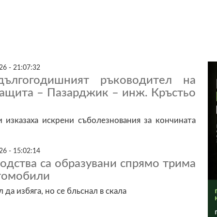
6 - 21:07:32
ългогодишният ръководител на
защита – Пазарджик – инж. Кръстьо
 изказаха искрени съболезнования за кончината
6 - 15:02:14
одства са образувани спрямо трима
втомобили
да избяга, но се бльснал в скала