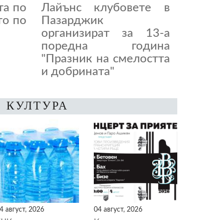
та по
Лайънс клубовете в
то по
Пазарджик
организират за 13-а
поредна година
"Празник на смелостта
и добрината"
КУЛТУРА
4 август, 2026
04 август, 2026