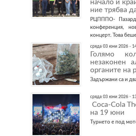
начало и кра
ние трябва д
РЦПППО- Пазард
конференция, но
концерт. Това беш
сряда 03 юни 2026 - 1
Голямо кол
незаконен а
органите на
Задържани са и дв
сряда 03 юни 2026 - 1
Coca-Cola Th
на 19 юни
Турнето е под мото