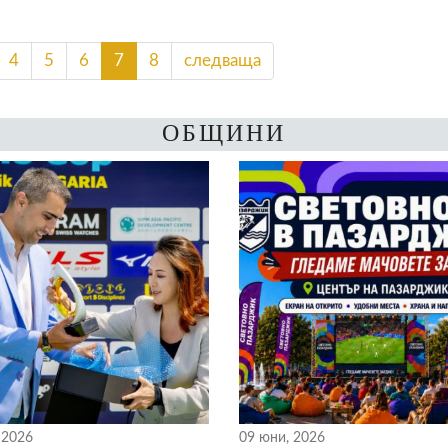
4
5
6
7
8
следваща
ОБЩИНИ
 2026
09 юни, 2026