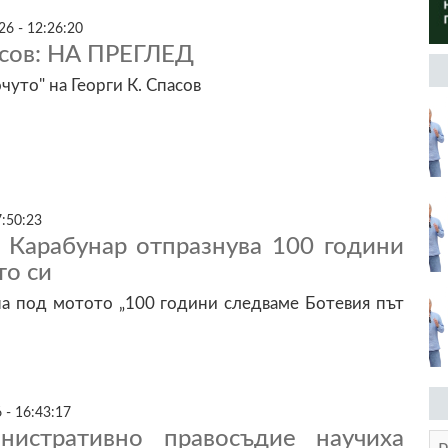
6 - 12:26:20
асов: НА ПРЕГЛЕД
уто" на Георги К. Спасов
7:50:23
 Карабунар отпразнува 100 години
то си
а под мотото „100 години следваме Ботевия път
 - 16:43:17
истративно правосъдие научиха