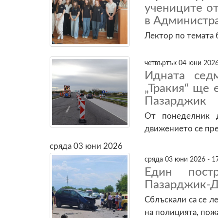
учениците о
в Администр
Лектор по темата 
четвъртък 04 юни 2026
Идната сед
„Тракия“ ще 
Пазарджик
От понеделник д
движението се пре
сряда 03 юни 2026
сряда 03 юни 2026 - 1
Един пост
Пазарджик-
Сблъскали са се л
на полицията, по