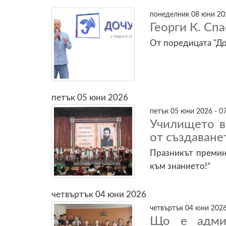
понеделник 08 юни 202
Георги К. Сп
От поредицата "Доч
петък 05 юни 2026
петък 05 юни 2026 - 0
Училището в
от създаване
Празникът премин
към знанието!“
четвъртък 04 юни 2026
четвъртък 04 юни 2026
Що е админ