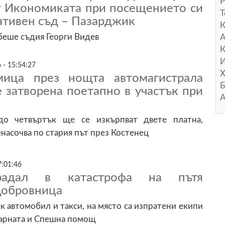
Р
т Икономиката при посещението си
Т
ативен съд – Пазарджик
беше съдия Георги Видев
А
К
И
 - 15:54:27
Х
мица през нощта автомагистрала
Б
е затворена поетапно в участък при
А
о четвъртък ще се изкърпват двете платна,
насочва по стария път през Костенец
7:01:46
радал в катастрофа на пътя
Добровница
ек автомобил и такси, на място са изпратени екипи
жарната и Спешна помощ