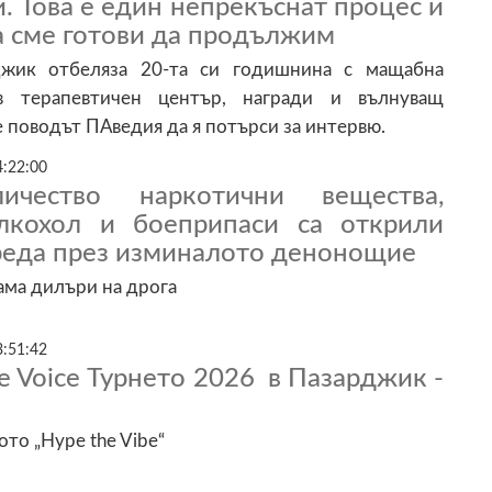
й. Това е един непрекъснат процес и
а сме готови да продължим
жик отбеляза 20-та си годишнина с мащабна
в терапевтичен център, награди и вълнуващ
е поводът ПАведия да я потърси за интервю.
4:22:00
ичество наркотични вещества,
лкохол и боеприпаси са открили
 реда през изминалото денонощие
ама дилъри на дрога
3:51:42
e Voice Турнето 2026 в Пазарджик -
то „Hype the Vibe“