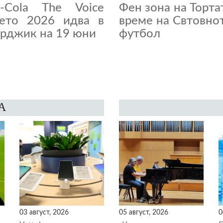
a-Cola The Voice
Фен зона на Торта
нето 2026 идва в
време на Свтовно
рджик на 19 юни
футбол
А
03 август, 2026
05 август, 2026
0