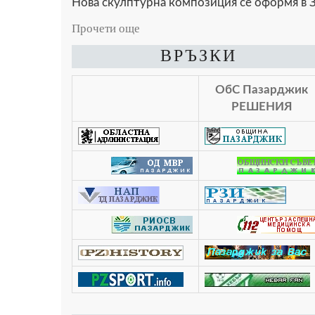
Нова скулптурна композиция се оформя в З
Прочети още
ВРЪЗКИ
ОбС Пазарджик
РЕШЕНИЯ