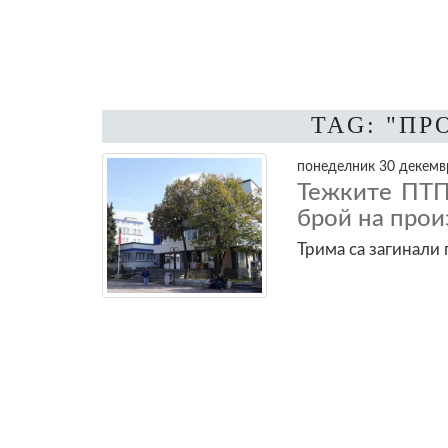
TAG: "П
понеделник 30 декемвр
Тежките ПТП
брой на прои
Трима са загинали