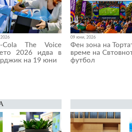
 2026
09 юни, 2026
a-Cola The Voice
Фен зона на Торта
нето 2026 идва в
време на Свтовно
рджик на 19 юни
футбол
А