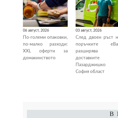
06 август, 2026
03 август, 2026
По-големи опаковки,
След двоен ръст н
по-малко разходи:
поръчките eBa
XXL оферти за
разширява
домакинството
доставките 
Пазарджишко 
София област
В