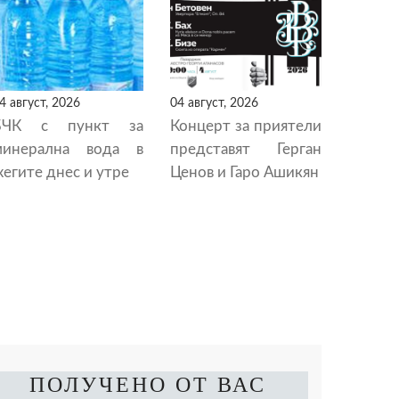
4 август, 2026
04 август, 2026
БЧК с пункт за
Концерт за приятели
минерална вода в
представят Герган
егите днес и утре
Ценов и Гаро Ашикян
ПОЛУЧЕНО ОТ ВАС