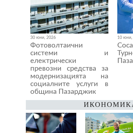
30 юни, 2026
10 юни,
Фотоволтаични
Coc
системи и
Тур
електрически
Паза
превозни средства за
модернизацията на
социалните услуги в
община Пазарджик
ИКОНОМИК