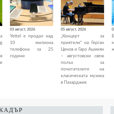
03 август, 2026
05 август, 2026
0
а
Yettel е продал над
„Концерт за
g
10 милиона
приятели“ на Герган
телефона за 25
Ценов и Гаро Ашикян
ж
в
години
– августовски свеж
и
полъх за
почитателите на
класическата музика
в Пазарджик
 КАДЪР