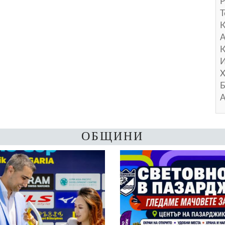
Р
Т
А
К
И
Х
Б
А
ОБЩИНИ