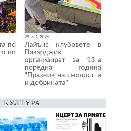
29 май, 2026
та по
Лайънс клубовете в
то по
Пазарджик
организират за 13-а
поредна година
"Празник на смелостта
и добрината"
КУЛТУРА