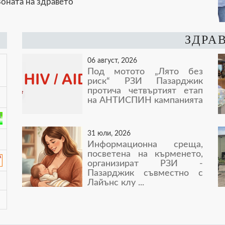
оната на здравето
ЗДРА
06 август, 2026
Под мотото „Лято без
риск“ РЗИ Пазарджик
протича четвъртият етап
на АНТИСПИН кампанията
31 юли, 2026
Информационна среща,
посветена на кърменето,
организират РЗИ -
Пазарджик съвместно с
Лайънс клу ...