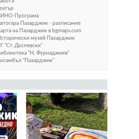
абота
еатър
КИНО-Програма
втогара Пазарджик - разписание
арта на Пазарджик в
bgmaps.com
сторически музей Пазарджик
Г "Ст. Доспевски"
иблиотека "Н. Фурнаджиев"
нсамбъл "Пазарджик"