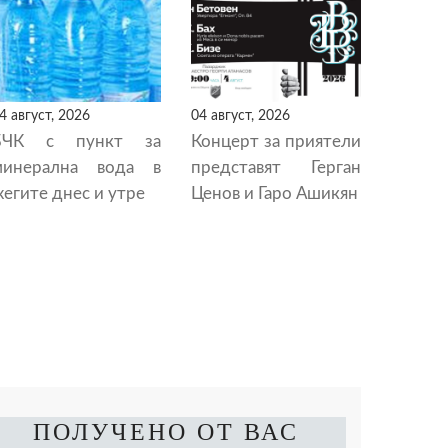
4 август, 2026
04 август, 2026
БЧК с пункт за
Концерт за приятели
минерална вода в
представят Герган
егите днес и утре
Ценов и Гаро Ашикян
ПОЛУЧЕНО ОТ ВАС