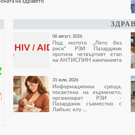
оната на здравето
ЗДРА
06 август, 2026
Под мотото „Лято без
риск“ РЗИ Пазарджик
протича четвъртият етап
на АНТИСПИН кампанията
31 юли, 2026
Информационна среща,
посветена на кърменето,
организират РЗИ -
Пазарджик съвместно с
Лайънс клу ...