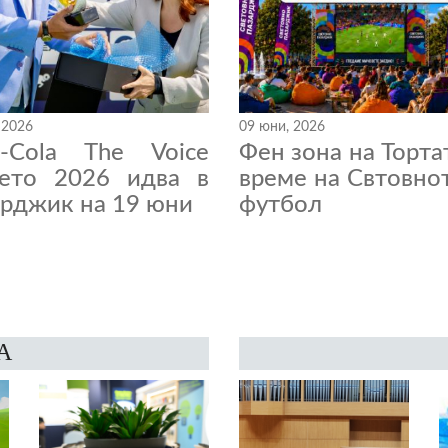
 2026
09 юни, 2026
a-Cola The Voice
Фен зона на Торта
нето 2026 идва в
време на Свтовно
рджик на 19 юни
футбол
А