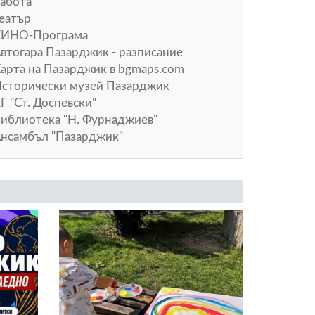
абота
еатър
КИНО-Програма
втогара Пазарджик - разписание
арта на Пазарджик в
bgmaps.com
сторически музей Пазарджик
Г "Ст. Доспевски"
иблиотека "Н. Фурнаджиев"
нсамбъл "Пазарджик"