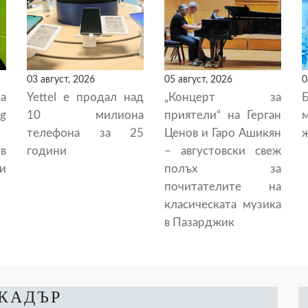
03 август, 2026
05 август, 2026
0
а
Yettel е продал над
„Концерт за
g
10 милиона
приятели“ на Герган
телефона за 25
Ценов и Гаро Ашикян
ж
в
години
– августовски свеж
и
полъх за
почитателите на
класическата музика
в Пазарджик
 КАДЪР