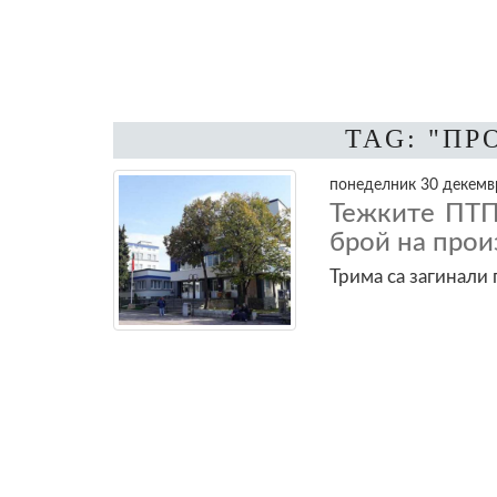
TAG: "П
понеделник 30 декемвр
Тежките ПТП
брой на прои
Трима са загинали