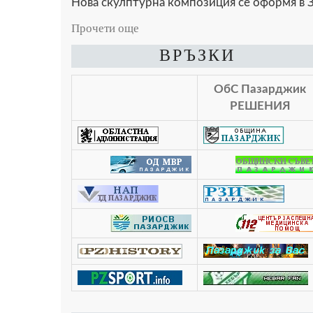
Нова скулптурна композиция се оформя в З
Прочети още
ВРЪЗКИ
ОбС Пазарджик
РЕШЕНИЯ