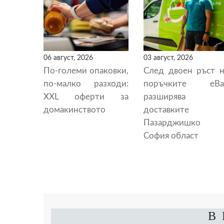
06 август, 2026
03 август, 2026
По-големи опаковки,
След двоен ръст н
по-малко разходи:
поръчките eBa
XXL оферти за
разширява
домакинството
доставките 
Пазарджишко 
София област
В