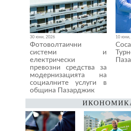
30 юни, 2026
10 юни,
Фотоволтаични
Coc
системи и
Тур
електрически
Паза
превозни средства за
модернизацията на
социалните услуги в
община Пазарджик
ИКОНОМИК