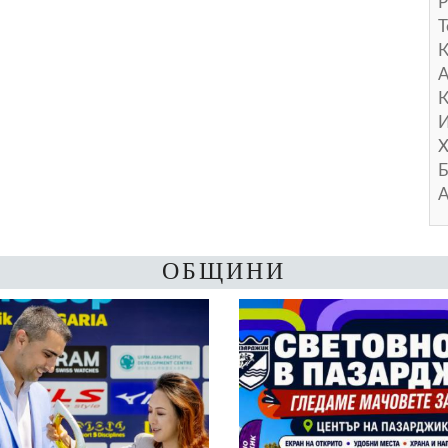
Р
Т
А
К
И
Х
Б
А
ОБЩИНИ