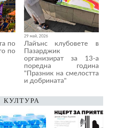
29 май, 2026
та по
Лайънс клубовете в
то по
Пазарджик
организират за 13-а
поредна година
"Празник на смелостта
и добрината"
КУЛТУРА