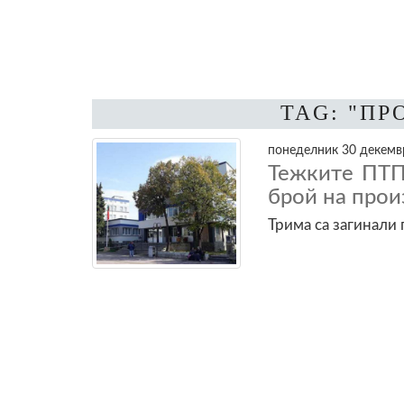
TAG: "П
понеделник 30 декемвр
Тежките ПТП
брой на прои
Трима са загинали