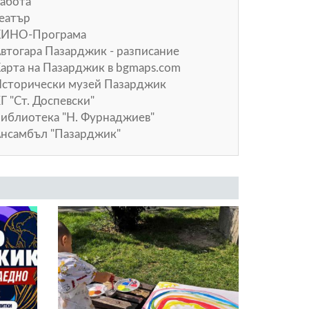
абота
еатър
КИНО-Програма
втогара Пазарджик - разписание
арта на Пазарджик в
bgmaps.com
сторически музей Пазарджик
Г "Ст. Доспевски"
иблиотека "Н. Фурнаджиев"
нсамбъл "Пазарджик"