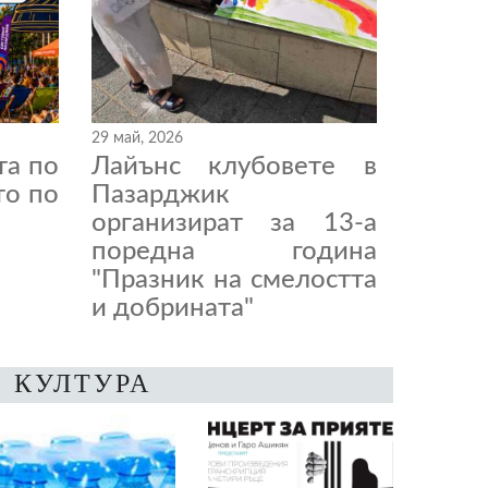
29 май, 2026
та по
Лайънс клубовете в
то по
Пазарджик
организират за 13-а
поредна година
"Празник на смелостта
и добрината"
КУЛТУРА