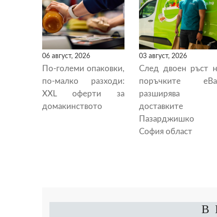
06 август, 2026
03 август, 2026
По-големи опаковки,
След двоен ръст н
по-малко разходи:
поръчките eBa
XXL оферти за
разширява
домакинството
доставките 
Пазарджишко 
София област
В