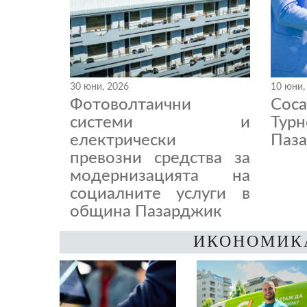
30 юни, 2026
10 юни,
Фотоволтаични
Coc
системи и
Тур
електрически
Паза
превозни средства за
модернизацията на
социалните услуги в
община Пазарджик
ИКОНОМИК