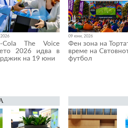
 2026
09 юни, 2026
a-Cola The Voice
Фен зона на Торта
нето 2026 идва в
време на Свтовно
рджик на 19 юни
футбол
А