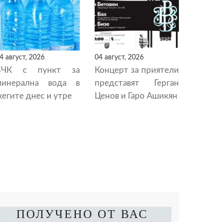
4 август, 2026
04 август, 2026
БЧК с пункт за
Концерт за приятели
минерална вода в
представят Герган
егите днес и утре
Ценов и Гаро Ашикян
ПОЛУЧЕНО ОТ ВАС