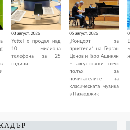
03 август, 2026
05 август, 2026
0
а
Yettel е продал над
„Концерт за
g
10 милиона
приятели“ на Герган
телефона за 25
Ценов и Гаро Ашикян
ж
в
години
– августовски свеж
и
полъх за
почитателите на
класическата музика
в Пазарджик
 КАДЪР