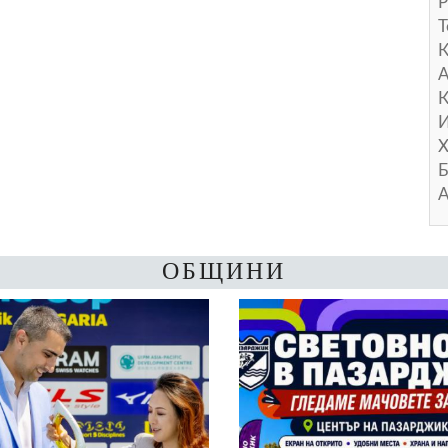
Р
Т
А
К
И
Х
Б
А
ОБЩИНИ