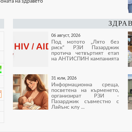
оната на здравето
ЗДРА
06 август, 2026
Под мотото „Лято без
риск“ РЗИ Пазарджик
протича четвъртият етап
на АНТИСПИН кампанията
31 юли, 2026
Информационна среща,
посветена на кърменето,
организират РЗИ -
Пазарджик съвместно с
Лайънс клу ...