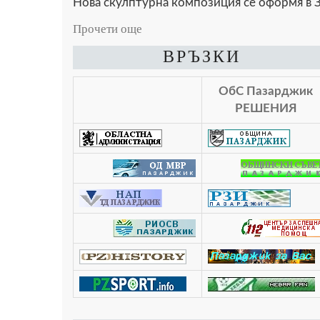
Нова скулптурна композиция се оформя в З
Прочети още
ВРЪЗКИ
ОбС Пазарджик
РЕШЕНИЯ