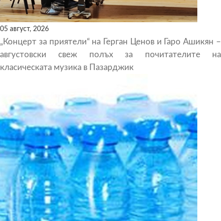
05 август, 2026
„Концерт за приятели“ на Герган Ценов и Гаро Ашикян –
августовски свеж полъх за почитателите на
класическата музика в Пазарджик