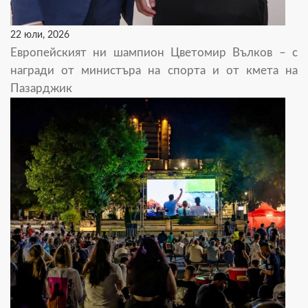
22 юли, 2026
Европейският ни шампион Цветомир Вълков – с
награди от министъра на спорта и от кмета на
Пазарджик