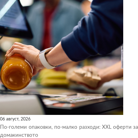
06 август, 2026
По-големи опаковки, по-малко разходи: XXL оферти за
домакинството