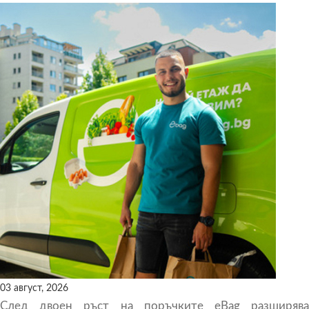
03 август, 2026
След двоен ръст на поръчките eBag разширява