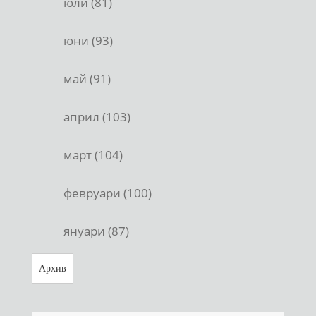
юли (81)
юни (93)
май (91)
април (103)
март (104)
февруари (100)
януари (87)
Архив