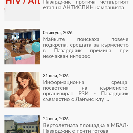
Пазарджик протича четвъртият
етап на АНТИСПИН кампанията
05 август, 2026
Майките поискаха повече
подкрепа, срещата за кърменето
в Пазарджик премина при
неочакван интерес
31 юли, 2026
Информационна среща,
посветена на кърменето,
организират РЗИ - Пазарджик
съвместно с Лайънс клу ...
24 юни, 2026
Вертолетната площадка в МБАЛ-
Пазарджик е почти готова