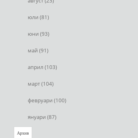
август (23)
юли (81)
юни (93)
май (91)
април (103)
март (104)
февруари (100)
януари (87)
Архив