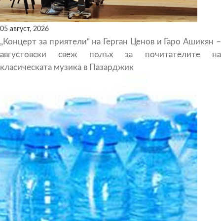
05 август, 2026
„Концерт за приятели“ на Герган Ценов и Гаро Ашикян –
августовски свеж полъх за почитателите на
класическата музика в Пазарджик