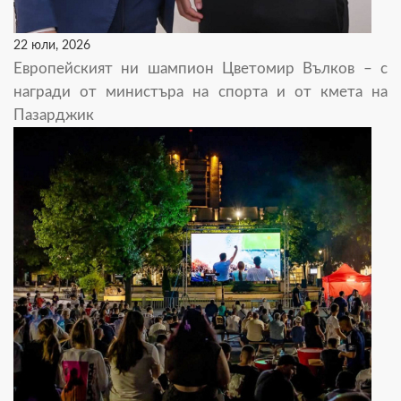
22 юли, 2026
Европейският ни шампион Цветомир Вълков – с
награди от министъра на спорта и от кмета на
Пазарджик