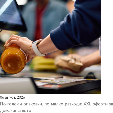
06 август, 2026
По-големи опаковки, по-малко разходи: XXL оферти за
домакинството