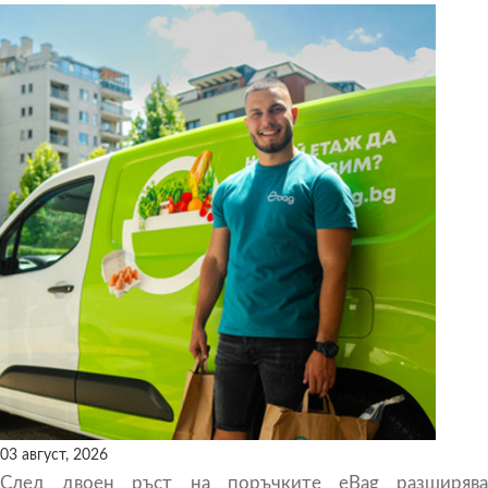
03 август, 2026
След двоен ръст на поръчките eBag разширява