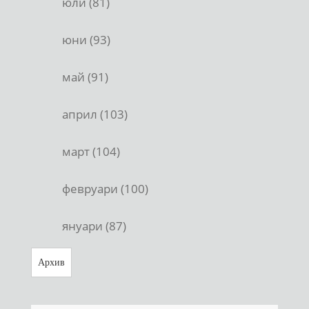
юли (81)
юни (93)
май (91)
април (103)
март (104)
февруари (100)
януари (87)
Архив