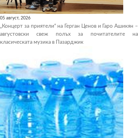
05 август, 2026
„Концерт за приятели“ на Герган Ценов и Гаро Ашикян –
августовски свеж полъх за почитателите на
класическата музика в Пазарджик