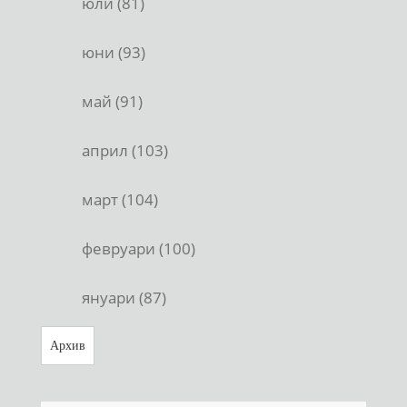
юли (81)
юни (93)
май (91)
април (103)
март (104)
февруари (100)
януари (87)
Архив