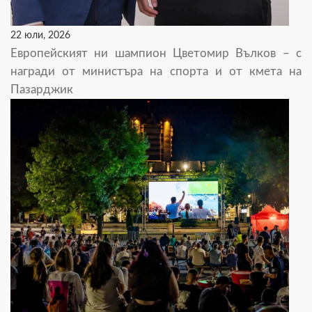
22 юли, 2026
Европейският ни шампион Цветомир Вълков – с
награди от министъра на спорта и от кмета на
Пазарджик