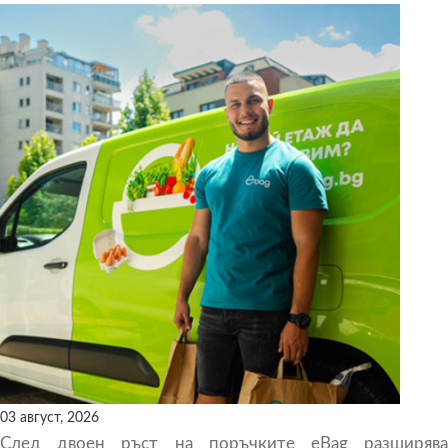
03 август, 2026
След двоен ръст на поръчките eBag разширява