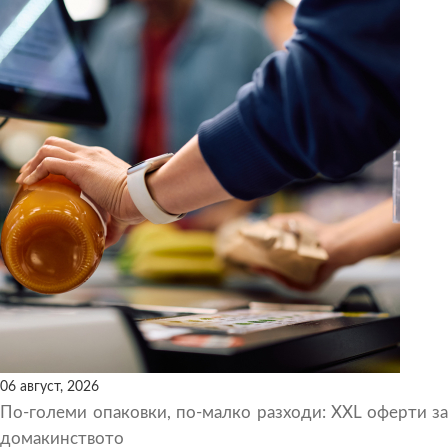
06 август, 2026
По-големи опаковки, по-малко разходи: XXL оферти за
домакинството