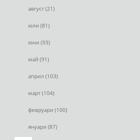
август (21)
юли (81)
юни (93)
май (91)
април (103)
март (104)
февруари (100)
януари (87)