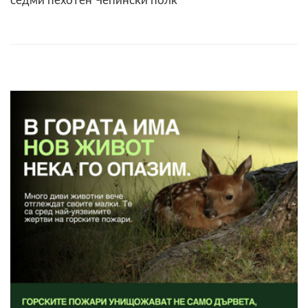
седми пехотен Чепински полк