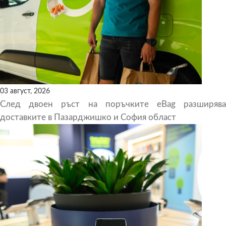
03 август, 2026
След двоен ръст на поръчките eBag разширява
доставките в Пазарджишко и София област