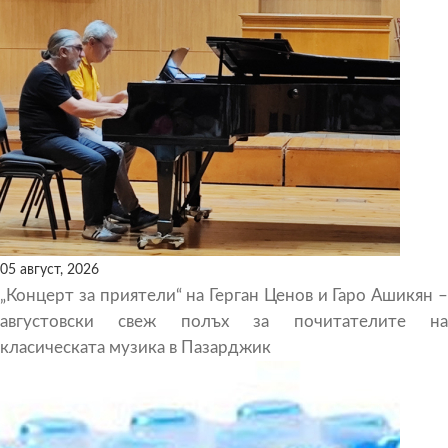
05 август, 2026
„Концерт за приятели“ на Герган Ценов и Гаро Ашикян –
августовски свеж полъх за почитателите на
класическата музика в Пазарджик