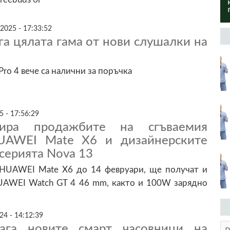
2025 - 17:33:52
ага цялата гама от нови слушалки на
ro 4 вече са налични за поръчка
5 - 17:56:29
ртира продажбите на сгъваемия
UAWEI Mate X6 и дизайнерските
серията Nova 13
 HUAWEI Mate X6 до 14 февруари, ще получат и
UAWEI Watch GT 4 46 mm, както и 100W зарядно
24 - 14:12:39
лага новите смарт часовници на