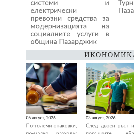
системи и
Тур
електрически
Паза
превозни средства за
модернизацията на
социалните услуги в
община Пазарджик
ИКОНОМИК
06 август, 2026
03 август, 2026
По-големи опаковки,
След двоен ръст н
по-малко разходи:
поръчките eBa