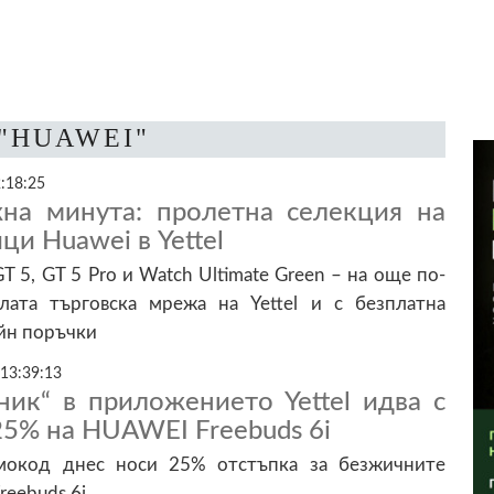
 "HUAWEI"
:18:25
жна минута: пролетна селекция на
ци Huawei в Yettel
 5, GT 5 Pro и Watch Ultimate Green – на още по-
ата търговска мрежа на Yettel и с безплатна
йн поръчки
 13:39:13
ник“ в приложението Yettel идва с
25% на HUAWEI Freebuds 6i
мокод днес носи 25% отстъпка за безжичните
reebuds 6i