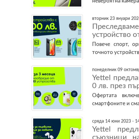
невероятна камера
вторник 23 януари 202
Преследвам
устройство от
Повече спорт, ор
точното устройств
понеделник 09 октомвр
Yettel предл
0 лв. през пъ
Офертата включ
смартфоните и см
сряда 14 юни 2023 - 1
Yettel пред
съюзници н