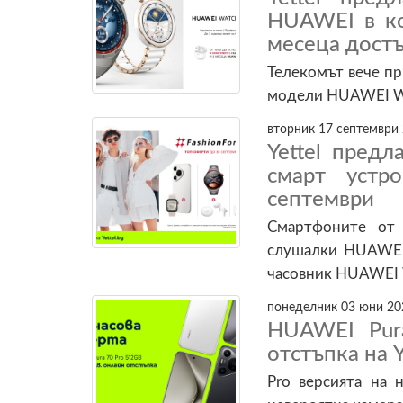
HUAWEI в ко
месеца дост
Телекомът вече п
модели HUAWEI Wa
вторник 17 септември 
Yettel пред
смарт устр
септември
Смартфоните от
слушалки HUAWEI 
часовник HUAWEI W
понеделник 03 юни 202
HUAWEI Pur
отстъпка на Y
Pro версията на 