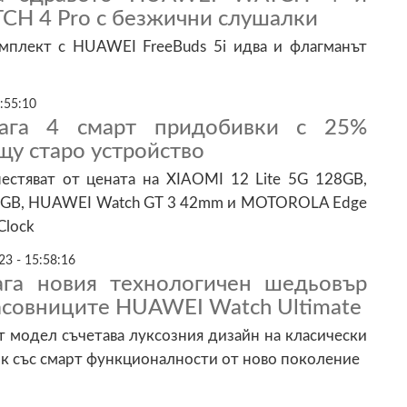
H 4 Pro с безжични слушалки
мплект с HUAWEI FreeBuds 5i идва и флагманът
:55:10
длага 4 смарт придобивки с 25%
щу старо устройство
естяват от цената на XIAOMI 12 Lite 5G 128GB,
8GB, HUAWEI Watch GT 3 42mm и MOTOROLA Edge
Clock
23 - 15:58:16
лага новия технологичен шедьовър
асовниците HUAWEI Watch Ultimate
 модел съчетава луксозния дизайн на класически
к със смарт функционалности от ново поколение