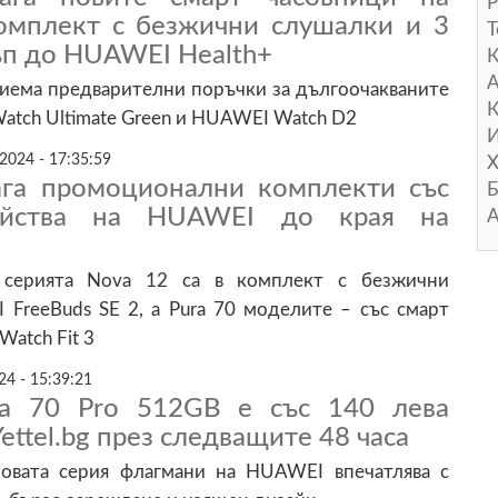
Р
мплект с безжични слушалки и 3
Т
ъп до HUAWEI Health+
А
риема предварителни поръчки за дългоочакваните
К
tch Ultimate Green и HUAWEI Watch D2
И
2024 - 17:35:59
Х
лага промоционални комплекти със
Б
ойства на HUAWEI до края на
А
 серията Nova 12 са в комплект с безжични
FreeBuds SE 2, а Pura 70 моделите – със смарт
atch Fit 3
4 - 15:39:21
a 70 Pro 512GB е със 140 лeвa
ettel.bg през следващите 48 часа
новата серия флагмани на HUAWEI впечатлява с