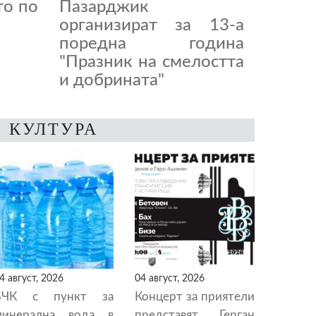
то по
Пазарджик
организират за 13-а
поредна година
"Празник на смелостта
и добрината"
КУЛТУРА
4 август, 2026
04 август, 2026
БЧК с пункт за
Концерт за приятели
минерална вода в
представят Герган