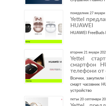
понеделник 27 януари 
Yettel предл
HUAWEI
HUAWEI FreeBuds P
вторник 21 януари 202
Yettel ста
смартфон H
телефони от 
Всички, закупили
смарт часовник H
устройство
петък 20 септември 20
Yettel пред