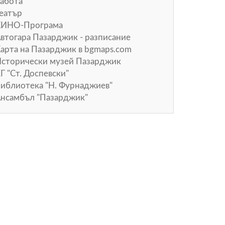
абота
еатър
КИНО-Програма
втогара Пазарджик - разписание
арта на Пазарджик в
bgmaps.com
сторически музей Пазарджик
Г "Ст. Доспевски"
иблиотека "Н. Фурнаджиев"
нсамбъл "Пазарджик"