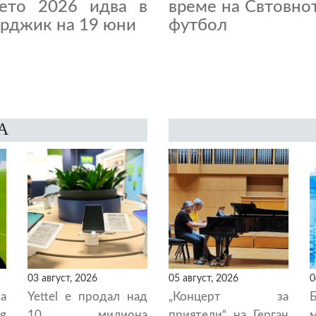
нето 2026 идва в
време на Свтовно
рджик на 19 юни
футбол
А
03 август, 2026
05 август, 2026
0
а
Yettel е продал над
„Концерт за
g
10 милиона
приятели“ на Герган