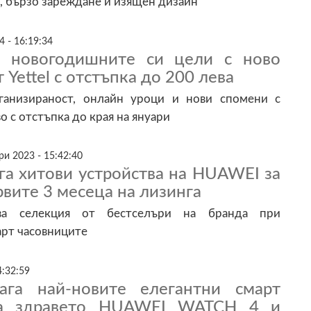
, бързо зареждане и изящен дизайн
4 - 16:19:34
е новогодишните си цели с ново
 Yettel с отстъпка до 200 лева
ганизираност, онлайн уроци и нови спомени с
о с отстъпка до края на януари
и 2023 - 15:42:40
ага хитови устройства на HUAWEI за
рвите 3 месеца на лизинга
ва селекция от бестселъри на бранда при
арт часовниците
4:32:59
лага най-новите елегантни смарт
а здравето HUAWEI WATCH 4 и