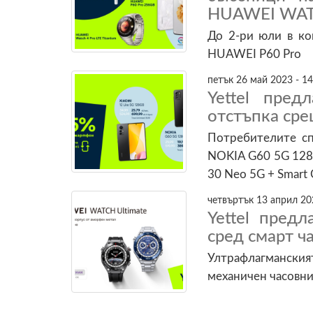
HUAWEI WATC
До 2-ри юли в ко
HUAWEI P60 Pro
петък 26 май 2023 - 14
Yettel пре
отстъпка сре
Потребителите сп
NOKIA G60 5G 12
30 Neo 5G + Smart 
четвъртък 13 април 20
Yettel пред
сред смарт ч
Ултрафлагманският
механичен часовни