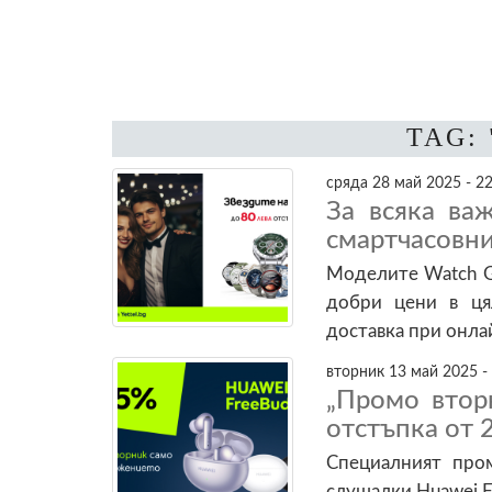
TAG:
сряда 28 май 2025 - 22
За всяка ва
смартчасовни
Моделите Watch GT
добри цени в цял
доставка при онла
вторник 13 май 2025 -
„Промо втор
отстъпка от 
Специалният про
слушалки Huawei F