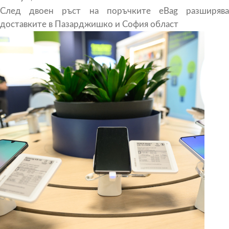
След двоен ръст на поръчките eBag разширява
доставките в Пазарджишко и София област