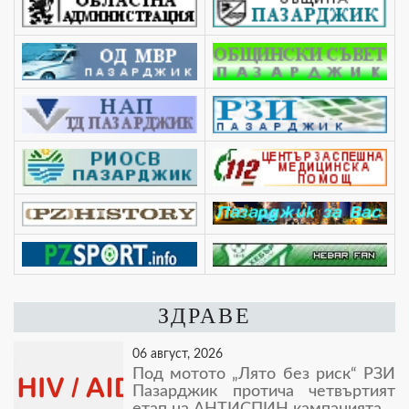
ЗДРАВЕ
06 август, 2026
Под мотото „Лято без риск“ РЗИ
Пазарджик протича четвъртият
етап на АНТИСПИН кампанията