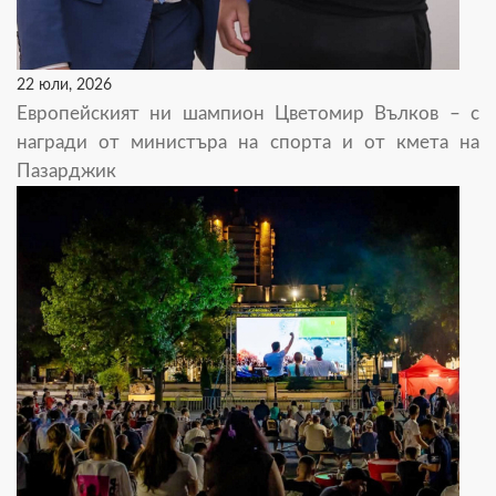
22 юли, 2026
Европейският ни шампион Цветомир Вълков – с
награди от министъра на спорта и от кмета на
Пазарджик