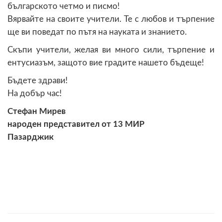
българското четмо и писмо!
Вярвайте на своите учители. Те с любов и търпение
ще ви поведат по пътя на науката и знанието.
Скъпи учители, желая ви много сили, търпение и
ентусиазъм, защото вие градите нашето бъдеще!
Бъдете здрави!
На добър час!
Стефан Мирев
народен представител от 13 МИР
Пазарджик