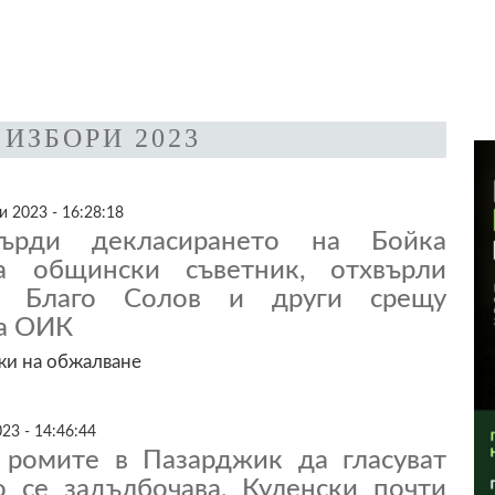
ИЗБОРИ 2023
 2023 - 16:28:18
ърди декласирането на Бойка
а общински съветник, отхвърли
а Благо Солов и други срещу
а ОИК
и на обжалване
23 - 14:46:44
 ромите в Пазарджик да гласуват
о се задълбочава, Куленски почти