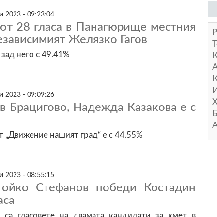
 2023 - 09:23:04
 от 28 гласа в Панагюрище местния
Р
езависимият Желязко Гагов
Т
зад него с 49.41%
А
К
И
 2023 - 09:09:26
Х
в Брацигово, Надежда Казакова е с
Б
А
 „Движение нашият град“ е с 44.55%
 2023 - 08:55:15
тойко Стефанов победи Костадин
аса
са гласовете на двамата кандидати за кмет в