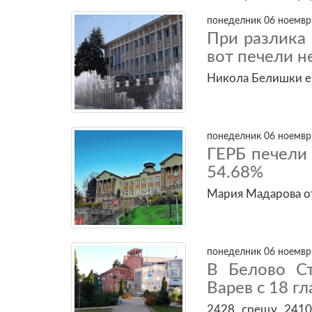
понеделник 06 ноември
При разлика
вот печели н
Никола Белишки е 
понеделник 06 ноември
ГЕРБ печели 
54.68%
Мария Мадарова от
понеделник 06 ноември
В Белово С
Варев с 18 гл
2428 срещу 2410 