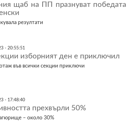
ния щаб на ПП празнуват победата
енски
кувала резултати
3 - 20:55:51
екции изборният ден е приключил
лотаж във всички секции приключи
3 - 17:48:40
ивността прехвърли 50%
нагюрище – около 30%