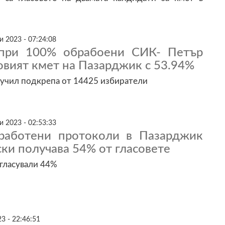
 2023 - 07:24:08
при 100% обрабоени СИК- Петър
овият кмет на Пазарджик с 53.94%
лучил подкрепа от 14425 избиратели
 2023 - 02:53:33
работени протоколи в Пазарджик
ки получава 54% от гласовете
 гласували 44%
3 - 22:46:51