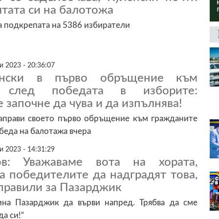
лтата си на балотожа
а подкрепата на 5386 избиратели
 2023 - 20:36:07
енски в първо обръщение към
е след победата в изборите:
започне да чува и да изпълнява!
аправи своето първо обръщение към гражданите
беда на балотажа вчера
 2023 - 14:31:29
в: Уважаваме вота на хората,
а победителите да надградят това,
правили за Пазарджик
на Пазарджик да върви напред. Трябва да сме
а си!“