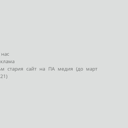
 нас
еклама
ъм стария сайт на ПА медия (до март
21)