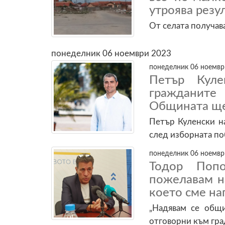
утроява резу
От селата получав
понеделник 06 ноември 2023
понеделник 06 ноември
Петър Кул
гражданит
Общината ще 
Петър Куленски н
след изборната по
понеделник 06 ноември
Тодор Попо
пожелавам н
което сме на
„Надявам се общи
отговорни към град