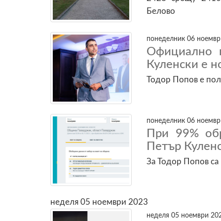
Белово
понеделник 06 ноември
Официално 
Куленски е н
Тодор Попов е по
понеделник 06 ноември
При 99% об
Петър Куленс
За Тодор Попов са
неделя 05 ноември 2023
неделя 05 ноември 202