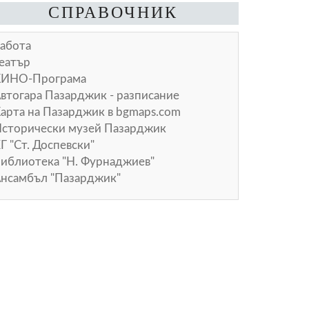
СПРАВОЧНИК
абота
еатър
КИНО-Програма
втогара Пазарджик - разписание
арта на Пазарджик в
bgmaps.com
сторически музей Пазарджик
Г "Ст. Доспевски"
иблиотека "Н. Фурнаджиев"
нсамбъл "Пазарджик"