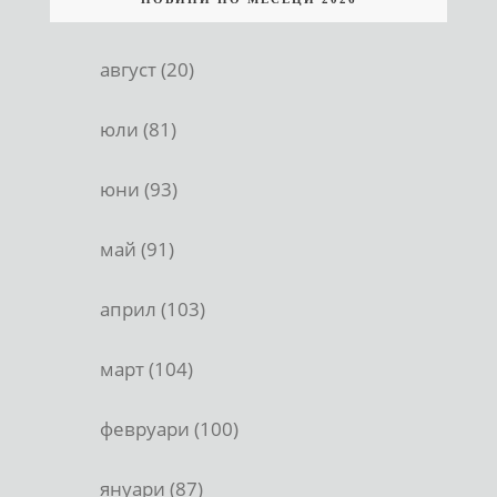
август (20)
юли (81)
юни (93)
май (91)
април (103)
март (104)
февруари (100)
януари (87)