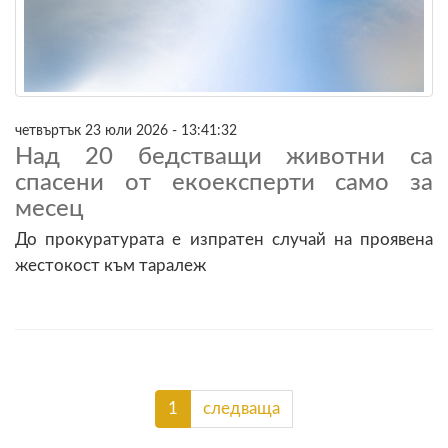
четвъртък 23 юли 2026 - 13:41:32
Над 20 бедстващи животни са
спасени от екоексперти само за
месец
До прокуратурата е изпратен случай на проявена
жестокост към таралеж
1
следваща