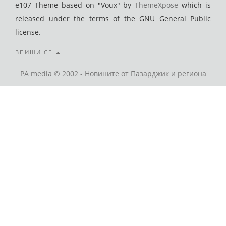
e107 Theme based on "Voux" by
ThemeXpose
which is
released under the terms of the GNU General Public
license.
ВПИШИ СЕ
PA media © 2002 - Новините от Пазарджик и региона