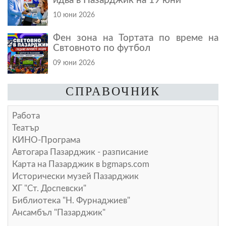
идва в Пазарджик на 19 юни
10 юни 2026
Фен зона на Тортата по време на
Свтовното по футбол
09 юни 2026
СПРАВОЧНИК
Работа
Театър
КИНО-Програма
Автогара Пазарджик - разписание
Карта на Пазарджик в
bgmaps.com
Исторически музей Пазарджик
ХГ "Ст. Доспевски"
Библиотека "Н. Фурнаджиев"
Ансамбъл "Пазарджик"