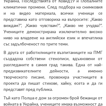
Украйна, Последствията от Ковид19 и Глобалните
климатични промени. След подбора на снимковия
и на видео материала, всички ученици се
представиха като отговориха на въпросите: „Какво
виждам?”, „Какво чувствам?”, „Какво ме учудва?”.
Учениците демонстрираха изключително високо
ниво на владеене на английски език и впечатлиха
със задълбоченост по трите теми.
В друга от работилниците възпитаниците на ПМГ
създадоха собствени стенописи, вдъхновени от
разгледаните в самия град такива. Една от най-
предизвикателните дейности, а именно
творческото писане, провокира участниците в
проекта да пишат стихове, хайку, есета и да ги
представят пред публика.
Тъй като Полша е дом за огромен брой бежанци от
войната в Украйна, учениците имаха възможност да