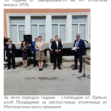
50 години от завършването на МГ отбеляза
випуск 1976
За пета поредна година - стипендии от Лайънс
клуб Пазарджик за зрелостници отличници от
Математическата гимназия