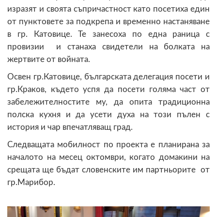
изразят и своята съпричастност като посетиха един
от пунктовете за подкрепа и временно настаняване
в гр. Катовице. Те занесоха по една раница с
провизии и станаха свидетели на болката на
жертвите от войната.
Освен гр.Катовице, българската делегация посети и
гр.Краков, където успя да посети голяма част от
забележителностите му, да опита традиционна
полска кухня и да усети духа на този пълен с
история и чар впечатляващ град.
Следващата мобилност по проекта е планирана за
началото на месец октомври, когато домакини на
срещата ще бъдат словенските им партньорите от
гр.Марибор.