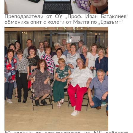
Преподаватели от ОУ „Проф. Иван Батаклиев“
обмениха опит с колеги от Малта по „Еразъм+“