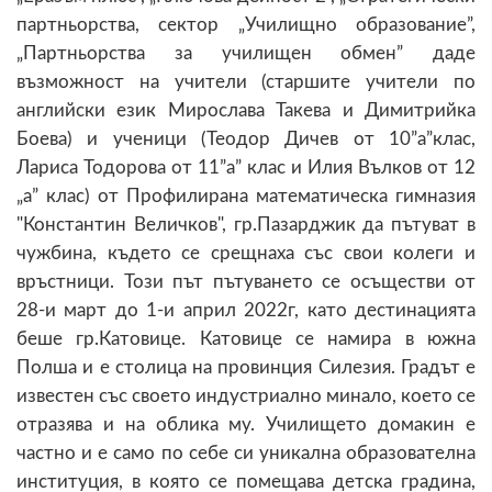
партньорства, сектор „Училищно образование”,
„Партньорства за училищен обмен” даде
възможност на учители (старшите учители по
английски език Мирослава Такева и Димитрийка
Боева) и ученици (Теодор Дичев от 10”а”клас,
Лариса Тодорова от 11”а” клас и Илия Вълков от 12
„а” клас) от Профилирана математическа гимназия
"Константин Величков", гр.Пазарджик да пътуват в
чужбина, където се срещнаха със свои колеги и
връстници. Този път пътуването се осъществи от
28-и март до 1-и април 2022г, като дестинацията
беше гр.Катовице. Катовице се намира в южна
Полша и е столица на провинция Силезия. Градът е
известен със своето индустриално минало, което се
отразява и на облика му. Училището домакин е
частно и е само по себе си уникална образователна
институция, в която се помещава детска градина,