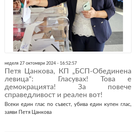
неделя 27 октомври 2024 - 16:52:57
Петя Цанкова, КП „БСП-Обединена
левица“: Гласувах! Това е
демокрацията! За повече
справедливост и реален вот!
Всеки един глас по съвест, убива един купен глас,
заяви Петя Цанкова