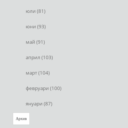
юли (81)
юни (93)
май (91)
април (103)
март (104)
февруари (100)
януари (87)
Архив