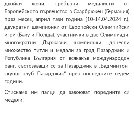
двойки жени, сребърни медалисти от
Европейското първенство в Саарбрюкен (Германия)
през месец април тази година (10-14.04.2024 г.),
двукратни шампионки от Европейски Олимпийски
игри (Баку и Полша), участнички в две Олимпиади,
многократни Държавни шампионки, донесли
множество титли и медали за град Пазарджик и
Република България от всякакъв международен
ранг, състезаващи се за Пазарджик в „Бадминтон-
скуош клуб Пазарджик“ през последните седем
години.
Стискаме им палци да завоюват поредните си
медали!