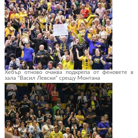
Хебър отново очаква подкрепа от феновете в
зала “Васил Левски” срещу Монтана