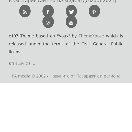
Към стария сайт на ПА медия (до март 2021)
e107 Theme based on "Voux" by
ThemeXpose
which is
released under the terms of the GNU General Public
license.
ВПИШИ СЕ
PA media © 2002 - Новините от Пазарджик и региона