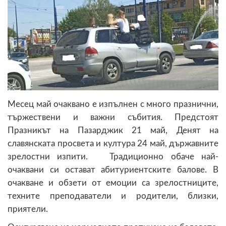
Месец май очаквано е изпълнен с много празнични,
тържествени и важни събития. Предстоят
Празникът на Пазарджик 21 май, Денят на
славянската просвета и култура 24 май, държавните
зрелостни изпити. Традиционно обаче най-
очаквани си остават абитуриентските балове. В
очакване и обзети от емоции са зрелостниците,
техните преподаватели и родители, близки,
приятели.