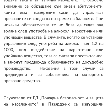
водача, така и за пътника нарушител. С особено
внимание се обръщаме към онези абитуриенти,
които имат намерение сами да управляват
превозните си средства по време на баловете. При
никакви обстоятелства те не бива да сядат зад
волана след употреба на алкохол, наркотични или
упойващи вещества. В случаите, когато се установи
управление след употреба на алкохол над 1,2 на
1000, под въздействие на наркотично или
упойващо вещество, това се счита за престъпление,
а законът предвижда образуването на досъдебно
производство. Наказания в този случай са
предвидени и за собственика на моторното
превозно средство.
Служители от РД „Пожарна безопасност и защита
на населението” в Пазарджик са извършили