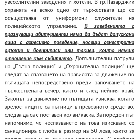
увеселителни заведения и хотели. В гр.Пазарджик
охраната на всяко едно от тържествата ще се
осъществява от униформени служители на
полицейското управление.
В заведенията с
празнуващи абитуриенти няма да бъдат допускани
лица с агресивно поведение, носещи огнестрелно
оръжие и боеприпаси или такива, които нямат
отношение към събитието
. Допълнителни патрули
на „Пътна полиция” и „Охранителна полиция” ще
следят за спазването на правилата за движение по
пътищата непосредствено преди започването на
тържествената вечер, както и след нейния край.
Законът за движение по пътищата изисква, когато
зрелостниците са пътници в превозното средство,
следва да са с поставен колан/каска. За пореден път
напомняме, че неспазването на това изискване се
санкционира с глоба в размер на 50 лева, както за