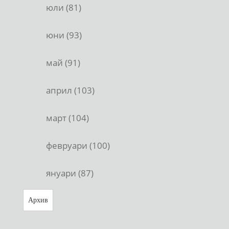
юли (81)
юни (93)
май (91)
април (103)
март (104)
февруари (100)
януари (87)
Архив