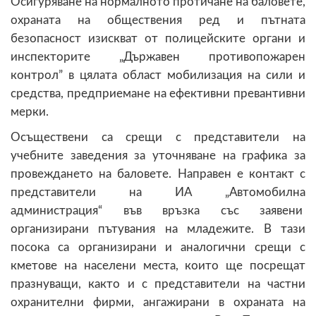
Осигуряване на нормалното протичане на баловете,
охраната на обществения ред и пътната
безопасност изискват от полицейските органи и
инспекторите „Държавен противопожарен
контрол” в цялата област мобилизация на сили и
средства, предприемане на ефективни превантивни
мерки.
Осъществени са срещи с представители на
учебните заведения за уточняване на графика за
провеждането на баловете. Направен е контакт с
представители на ИА „Автомобилна
администрация“ във връзка със заявени
организирани пътувания на младежите. В тази
посока са организирани и аналогични срещи с
кметове на населени места, които ще посрещат
празнуващи, както и с представители на частни
охранителни фирми, ангажирани в охраната на