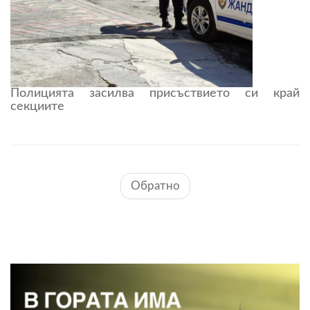
Полицията засилва присъствието си край
секциите
Обратно