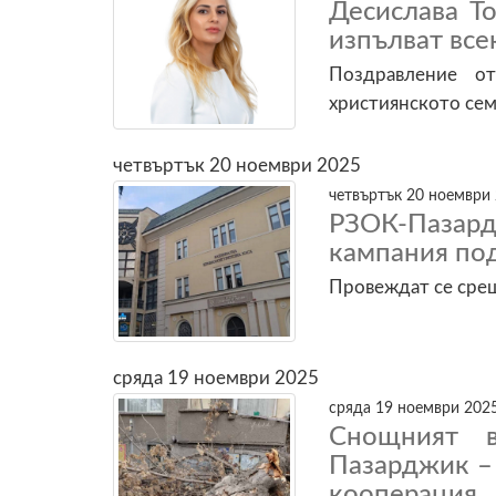
Десислава Т
изпълват все
Поздравление о
християнското се
четвъртък 20 ноември 2025
четвъртък 20 ноември 
РЗОК-Паза
кампания под
Провеждат се срещ
сряда 19 ноември 2025
сряда 19 ноември 2025
Снощният в
Пазарджик –
кооперация