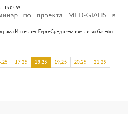
 - 15:05:59
минар по проекта MED-GIAHS в
ограма Интеррег Евро-Средиземноморски басейн
6,25
17,25
18,25
19,25
20,25
21,25