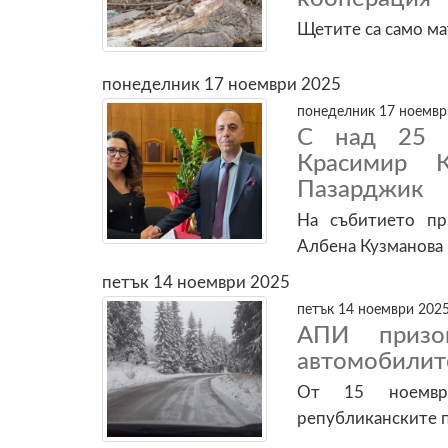
Щетите са само м
понеделник 17 ноември 2025
понеделник 17 ноември
С над 25 г
Красимир 
Пазарджик
На събитието пр
Aлбена Кузманова
петък 14 ноември 2025
петък 14 ноември 2025
АПИ призо
автомобилите
От 15 ноемвр
републиканските 