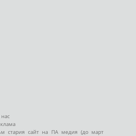
 нас
еклама
ъм стария сайт на ПА медия (до март