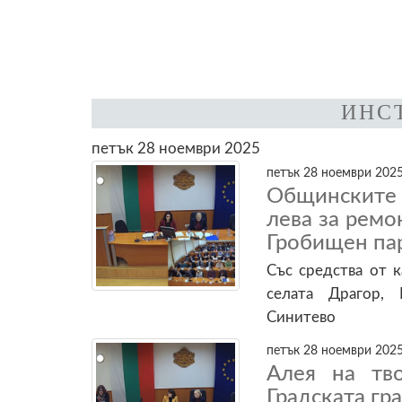
ИНС
петък 28 ноември 2025
петък 28 ноември 2025
Общинските 
лева за ремон
Гробищен па
Със средства от 
селата Драгор, 
Синитево
петък 28 ноември 2025
Алея на тв
Градската гр