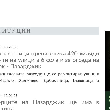
ТИТУЦИИ
 - 13:21:36
съветници пренасочиха 420 хиляди
ти на улици в 6 села и за ограда на
рк - Пазарджик
капиталовите разходи ще се ремонтират улици в
Ивайло, Хаджиево, Добровница, Главиница и
 - 13:01:05
орците на Пазарджик ще има в
адина