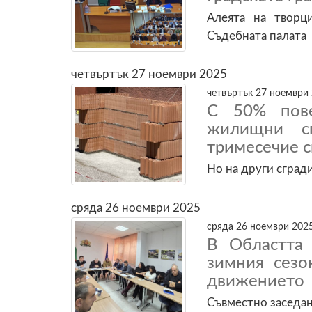
Алеята на творц
Съдебната палата
четвъртък 27 ноември 2025
четвъртък 27 ноември 
С 50% пове
жилищни сг
тримесечие с
Но на други сград
сряда 26 ноември 2025
сряда 26 ноември 2025
В Областта 
зимния сезо
движението
Съвместно заседан