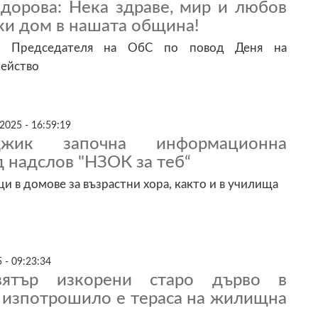
одорова: Нека здраве, мир и любов
ки дом в нашата община!
т Председателя на ОбС по повод Деня на
мейство
2025 - 16:59:19
рджик започна информационна
 надслов "НЗОК за теб“
и в домове за възрастни хора, както и в училища
 - 09:23:34
ятър изкорени старо дърво в
 изпотрошило е тераса на жилищна