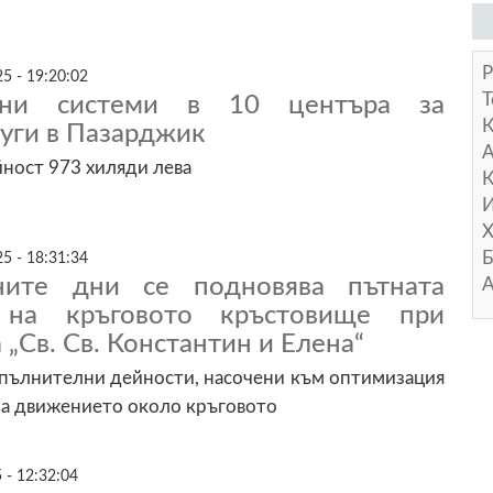
Р
5 - 19:20:02
Т
чни системи в 10 центъра за
уги в Пазарджик
А
йност 973 хиляди лева
К
И
Х
Б
5 - 18:31:34
ните дни се подновява пътната
А
 на кръговото кръстовище при
 „Св. Св. Константин и Елена“
пълнителни дейности, насочени към оптимизация
на движението около кръговото
 - 12:32:04