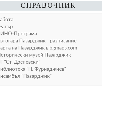
СПРАВОЧНИК
абота
еатър
КИНО-Програма
втогара Пазарджик - разписание
арта на Пазарджик в
bgmaps.com
сторически музей Пазарджик
Г "Ст. Доспевски"
иблиотека "Н. Фурнаджиев"
нсамбъл "Пазарджик"