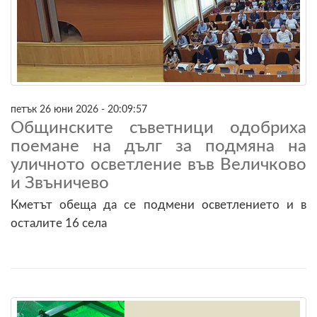
петък 26 юни 2026 - 20:09:57
Общинските съветници одобриха
поемане на дълг за подмяна на
уличното осветление във Величково
и Звъничево
Кметът обеща да се подмени осветлението и в
осталите 16 села