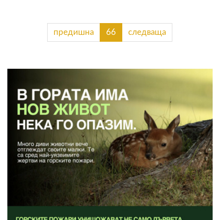
предишна
66
следваща