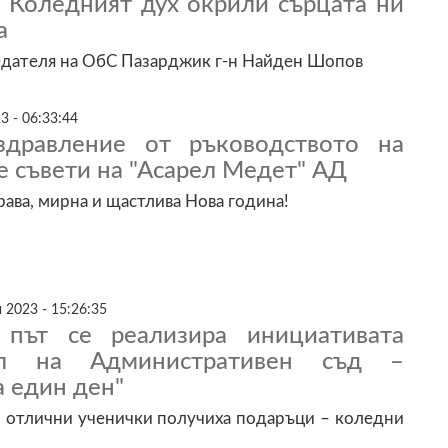
 Коледният дух окрили сърцата ни
а
едателя на ОбС Пазарджик г-н Найден Шопов
3 - 06:33:44
здравление от ръководството на
 съвети на "Асарел Медет" АД
рава, мирна и щастлива Нова година!
 2023 - 15:26:35
 път се реализира инициативата
ел на Административен съд –
 един ден"
 отлични ученички получиха подаръци – коледни