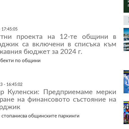
 17:45:05
етни проекта на 12-те общини в
рджик са включени в списъка към
жавния бюджет за 2024 г.
обекти по общини
3 - 16:45:02
р Куленски: Предприемаме мерки
иране на финансовото състояние на
арджик
 стопанисва общинските паркинги