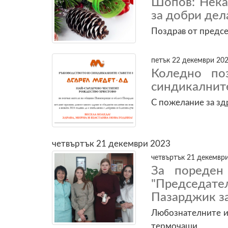
Шопов: Нека
за добри дел
Поздрав от предс
петък 22 декември 202
Коледно по
синдикалните
С пожелание за зд
четвъртък 21 декември 2023
четвъртък 21 декември
За пореден
"Председат
Пазарджик за
Любознателните и
термочаши