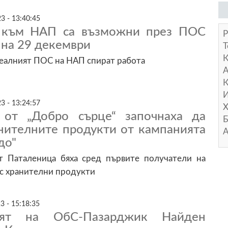
3 - 13:40:45
 към НАП са възможни през ПОС
Р
. на 29 декември
Т
реалният ПОС на НАП спират работа
А
К
И
3 - 13:24:57
Х
 от „Добро сърце“ започнаха да
Б
анителните продукти от кампанията
А
до"
т Паталеница бяха сред първите получатели на
 с хранителни продукти
3 - 15:18:35
лят на ОбС-Пазарджик Найден