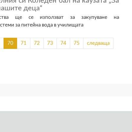
лния си Коледен бал на каузата „За
нашите деца“
дства ще се използват за закупуване на
стеми за питейна вода в училищата
70
71
72
73
74
75
следваща