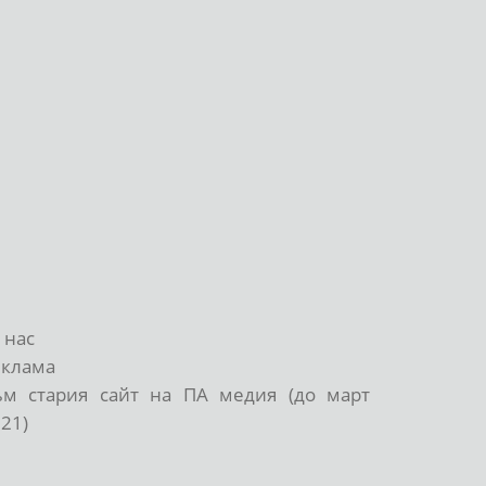
 нас
еклама
ъм стария сайт на ПА медия (до март
21)