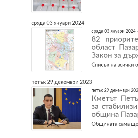
сряда 03 януари 2024
сряда 03 януари 2024 -
82 приорит
област Паза
Закон за дър
Списък на всички 
петък 29 декември 2023
петък 29 декември 202
Кметът Петъ
за стабилиз
община Паз
Общината сама ще