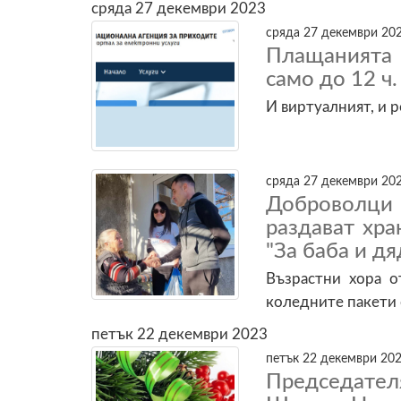
сряда 27 декември 2023
сряда 27 декември 202
Плащанията
само до 12 ч
И виртуалният, и 
сряда 27 декември 202
Доброволци
раздават хр
"За баба и дя
Възрастни хора о
коледните пакети
петък 22 декември 2023
петък 22 декември 202
Председате