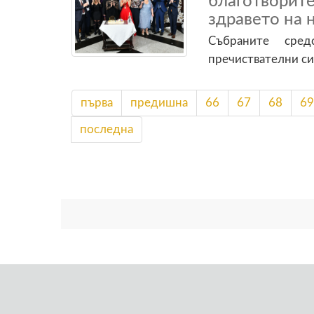
благотворите
здравето на 
Събраните сре
пречиствателни си
първа
предишна
66
67
68
69
последна