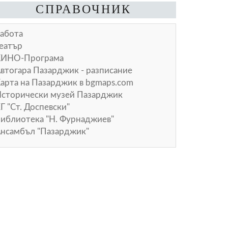
СПРАВОЧНИК
абота
еатър
КИНО-Програма
втогара Пазарджик - разписание
арта на Пазарджик в
bgmaps.com
сторически музей Пазарджик
Г "Ст. Доспевски"
иблиотека "Н. Фурнаджиев"
нсамбъл "Пазарджик"