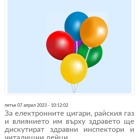
петък 07 април 2023 - 10:12:02
За електронните цигари, райския газ
и влиянието им върху здравето ще
дискутират здравни инспектори и
читалищни дейци