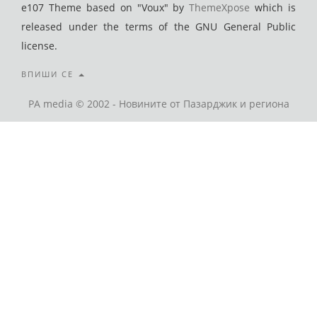
e107 Theme based on "Voux" by
ThemeXpose
which is
released under the terms of the GNU General Public
license.
ВПИШИ СЕ
PA media © 2002 - Новините от Пазарджик и региона