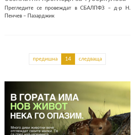
Прегледите се провеждат в СБАЛПФЗ – д-р Н.
Пенчев – Пазарджик
предишна
14
следваща