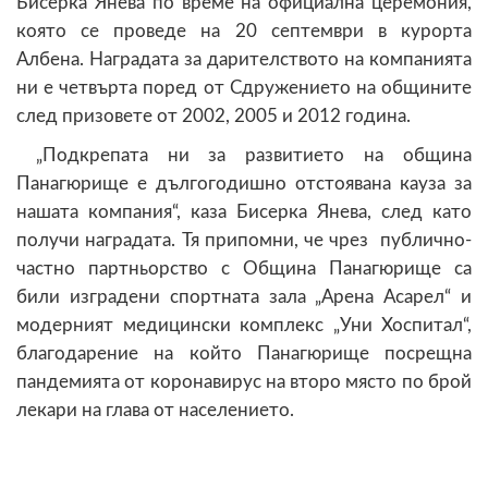
Бисерка Янева по време на официална церемония,
която се проведе на 20 септември в курорта
Албена. Наградата за дарителството на компанията
ни е четвърта поред от Сдружението на общините
след призовете от 2002, 2005 и 2012 година.
„Подкрепата ни за развитието на община
Панагюрище е дългогодишно отстоявана кауза за
нашата компания“, каза Бисерка Янева, след като
получи наградата. Тя припомни, че чрез публично-
частно партньорство с Община Панагюрище са
били изградени спортната зала „Арена Асарел“ и
модерният медицински комплекс „Уни Хоспитал“,
благодарение на който Панагюрище посрещна
пандемията от коронавирус на второ място по брой
лекари на глава от населението.