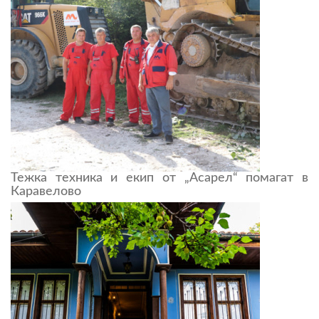
Тежка техника и екип от „Асарел“ помагат в
Каравелово