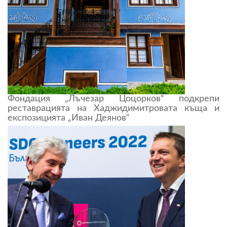
Фондация „Лъчезар Цоцорков“ подкрепи
реставрацията на Хаджидимитровата къща и
експозицията „Иван Деянов“