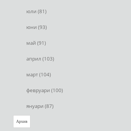
юли (81)
юни (93)
май (91)
април (103)
март (104)
февруари (100)
януари (87)
Архив