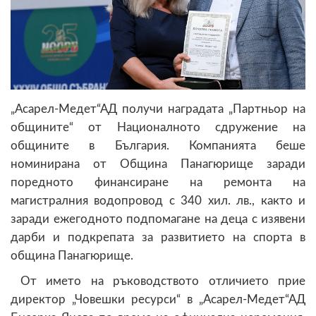
„Асарел-Медет“АД получи наградата „Партньор на
общините“ от Националното сдружение на
общините в България. Компанията беше
номинирана от Община Панагюрище заради
поредното финансиране на ремонта на
магистралния водопровод с 340 хил. лв., както и
заради ежегодното подпомагане на деца с изявени
дарби и подкрепата за развитието на спорта в
община Панагюрище.
От името на ръководството отличието прие
директор „Човешки ресурси“ в „Асарел-Медет“АД