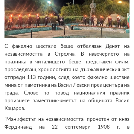
С факелно шествие беше отбелязан Денят на
независимостта в Стрелча. В навечерието на
празника в читалището беше представен филм,
проследяващ хронологията на държавническия акт
отпреди 113 години, след което факелно шествие
мина от паметника на Васил Левски през центъра на
града. Слово по повод националния празник
произнесе заместник-кметът на общината Васил
Кацаров.
"Манифестът на независимостта, прочетен от княз
Фердинанд на 22 септември 1908 г. в