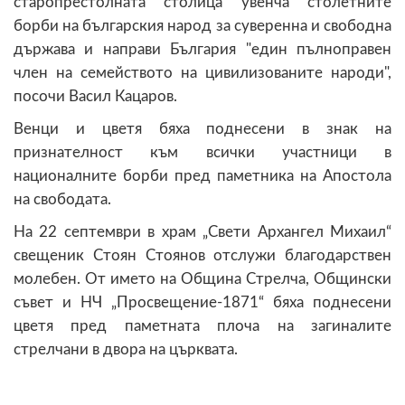
старопрестолната столица увенча столетните
борби на българския народ за суверенна и свободна
държава и направи България "един пълноправен
член на семейството на цивилизованите народи",
посочи Васил Кацаров.
Венци и цветя бяха поднесени в знак на
признателност към всички участници в
националните борби пред паметника на Апостола
на свободата.
На 22 септември в храм „Свети Архангел Михаил“
свещеник Стоян Стоянов отслужи благодарствен
молебен. От името на Община Стрелча, Общински
съвет и НЧ „Просвещение-1871“ бяха поднесени
цветя пред паметната плоча на загиналите
стрелчани в двора на църквата.