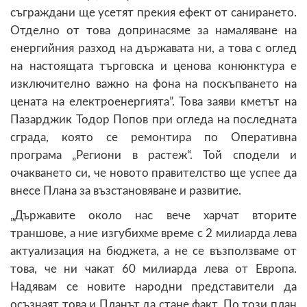
съграждани ще усетят прекия ефект от санирането.
Отделно от това допринасяме за намаляване на
енергийния разход на държавата ни, а това с оглед
на настоящата търговска и ценова конюнктура е
изключително важно на фона на поскъпването на
цената на електроенергията”. Това заяви кметът на
Пазарджик Тодор Попов при огледа на последната
сграда, която се ремонтира по Оперативна
програма „Региони в растеж“. Той сподели и
очакването си, че новото правителство ще успее да
внесе Плана за възстановяване и развитие.
„Държавите около нас вече харчат вторите
траншове, а ние изгубихме време с 2 милиарда лева
актуализация на бюджета, а не се възползваме от
това, че ни чакат 60 милиарда лева от Европа.
Надявам се новите народни представители да
осъзнаят това и Планът да стане факт. По този план