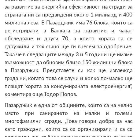
за развитие за енергийна ефективност на сгради за
страната ни са предвидени около 1 милиард и 400
милиона лева. В Пазарджик има 76 блока, които са
регистрирани в Банката за развитие и чакат
обследване и други 70, в които хората са се
сдружили и тях също ще ги внесем за одобрение.
Така че в следващите между 3 и 5 години ще имаме
възможност да обновим близо 150 жилищни блока
в Пазарджик. Представете си как ще изглежда
града ни, когато това се случи и колко по-малко ще
плащат хората за консумираната електроенергия”,
коментира още Тодор Попов.
Пазарджик е една от общините, които са на челно
място при санирането на малки и големи
многофамилни сгради. „Това говори добре за нас
като граждани, които са се организирали и са се