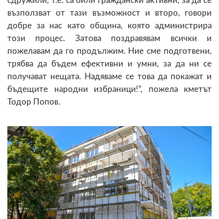
сдружили, т.е. са били граждански активни, за да се
възползват от тази възможност и второ, говори
добре за нас като община, която администрира
този процес. Затова поздравявам всички и
пожелавам да го продължим. Ние сме подготвени,
трябва да бъдем ефективни и умни, за да ни се
получават нещата. Надяваме се това да покажат и
бъдещите народни избраници!”, пожела кметът
Тодор Попов.