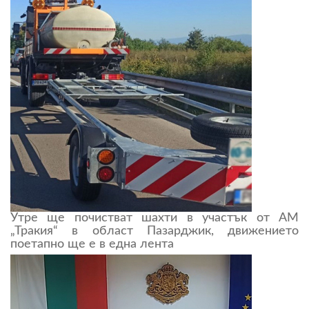
Утре ще почистват шахти в участък от АМ
„Тракия“ в област Пазарджик, движението
поетапно ще е в една лента