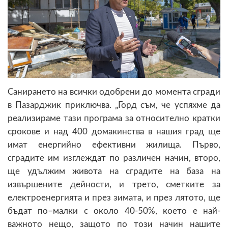
Санирането на всички одобрени до момента сгради
в Пазарджик приключва. „Горд съм, че успяхме да
реализираме тази програма за относително кратки
срокове и над 400 домакинства в нашия град ще
имат енергийно ефективни жилища. Първо,
сградите им изглеждат по различен начин, второ,
ще удължим живота на сградите на база на
извършените дейности, и трето, сметките за
електроенергията и през зимата, и през лятото, ще
бъдат по–малки с около 40-50%, което е най-
важното нещо, защото по този начин нашите