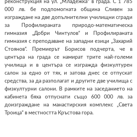
реконструкция на ул. „Младежка“ в града. С 1 785
000 лв. бе подпомогната община Сливен за
изграждане на две допълнителни училищни сгради
за Профилираната природо-математическа
гимназия „Добри Чинтулов“ и Профилираната
гимназия с преподаване на западни езици „Захарий
Стоянов“. Премиерът Борисов подчерта, че в
центъра на града се намират трите най-големи
училища и в центъра се изгражда физкултурен
салон за едно от тях, и затова днес се отпускат
средства, за да разполагат и другите две училища с
физкултурни салони. В рамките на заседанието на
кабинета бяха отпуснати също 600 000 лв. за
доизграждане на манастирския комплекс „Света
Троица“ в местността Кръстова гора.