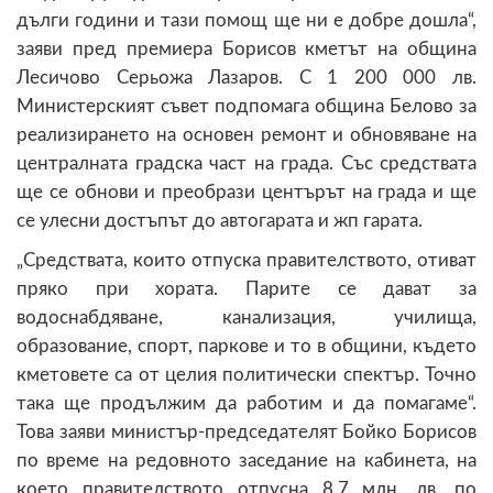
дълги години и тази помощ ще ни е добре дошла“,
заяви пред премиера Борисов кметът на община
Лесичово Серьожа Лазаров. С 1 200 000 лв.
Министерският съвет подпомага община Белово за
реализирането на основен ремонт и обновяване на
централната градска част на града. Със средствата
ще се обнови и преобрази центърът на града и ще
се улесни достъпът до автогарата и жп гарата.
„Средствата, които отпуска правителството, отиват
пряко при хората. Парите се дават за
водоснабдяване, канализация, училища,
образование, спорт, паркове и то в общини, където
кметовете са от целия политически спектър. Точно
така ще продължим да работим и да помагаме“.
Това заяви министър-председателят Бойко Борисов
по време на редовното заседание на кабинета, на
което правителството отпусна 8,7 млн. лв. по