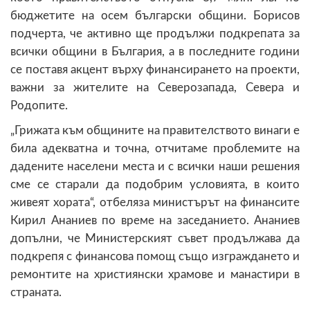
бюджетите на осем български общини. Борисов
подчерта, че активно ще продължи подкрепата за
всички общини в България, а в последните години
се поставя акцент върху финансирането на проекти,
важни за жителите на Северозапада, Севера и
Родопите.
„Грижата към общините на правителството винаги е
била адекватна и точна, отчитаме проблемите на
дадените населени места и с всички наши решения
сме се старали да подобрим условията, в които
живеят хората“, отбеляза министърът на финансите
Кирил Ананиев по време на заседанието. Ананиев
допълни, че Министерският съвет продължава да
подкрепя с финансова помощ също изграждането и
ремонтите на християнски храмове и манастири в
страната.