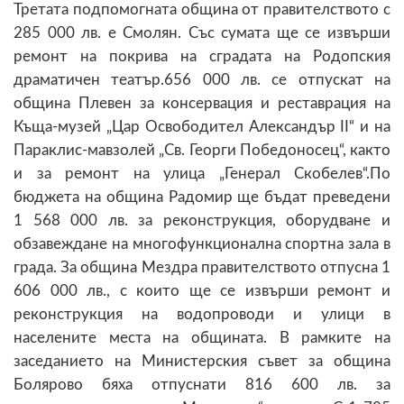
Третата подпомогната община от правителството с
285 000 лв. е Смолян. Със сумата ще се извърши
ремонт на покрива на сградата на Родопския
драматичен театър.656 000 лв. се отпускат на
община Плевен за консервация и реставрация на
Къща-музей „Цар Освободител Александър II“ и на
Параклис-мавзолей „Св. Георги Победоносец“, както
и за ремонт на улица „Генерал Скобелев“.По
бюджета на община Радомир ще бъдат преведени
1 568 000 лв. за реконструкция, оборудване и
обзавеждане на многофункционална спортна зала в
града. За община Мездра правителството отпусна 1
606 000 лв., с които ще се извърши ремонт и
реконструкция на водопроводи и улици в
населените места на общината. В рамките на
заседанието на Министерския съвет за община
Болярово бяха отпуснати 816 600 лв. за