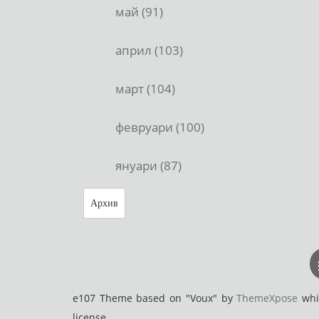
май (91)
април (103)
март (104)
февруари (100)
януари (87)
Архив
e107 Theme based on "Voux" by
ThemeXpose
whic
license.