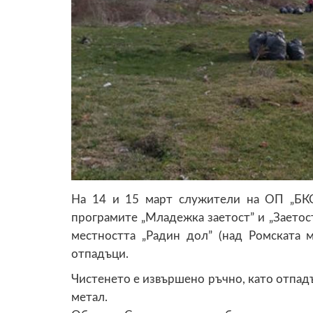
На 14 и 15 март служители на ОП „БКС
програмите „Младежка заетост” и „Заетост
местността „Радин дол” (над Ромската 
отпадъци.
Чистенето е извършено ръчно, като отпадъ
метал.