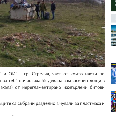
 и ОИ” – гр. Стрелча, част от които наети по
 за теб”, почистиха 55 декара замърсени площи в
махала) от нерегламентирано изхвърлени битови
ците са събрани разделно в чували за пластмаса и