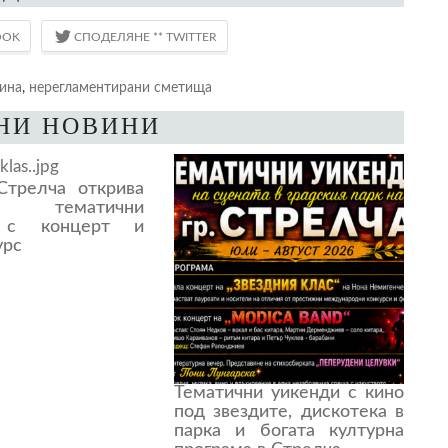
ина
,
нерегламентирани сметища
НИ НОВИНИ
трелча открива
е тематични
 с концерт и
урс
Тематични уикенди с кино
под звездите, дискотека в
парка и богата културна