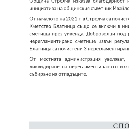
Община Стрелча изказва благодарност 
инициатива на общинския съветник Ивайло 
От началото на 2021 г. в Стрелча са почи
Кметство Блатница също се включи в ин
сметища през уикенда. Доброволци под 
нерегламентирано сметище извън регула
Блатница са почистени 3 нерегламентиран
От местната администрация увеляват,
ликвидиране на нерегламентираното изх
събиране на отпадъците.
СП