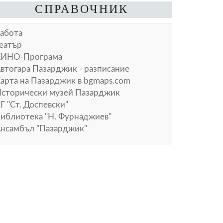
СПРАВОЧНИК
абота
еатър
КИНО-Програма
втогара Пазарджик - разписание
арта на Пазарджик в
bgmaps.com
сторически музей Пазарджик
Г "Ст. Доспевски"
иблиотека "Н. Фурнаджиев"
нсамбъл "Пазарджик"