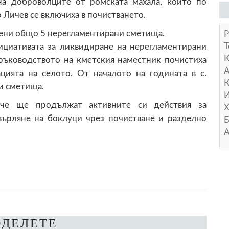
на доброволците от ромската махала, които по
Личев се включиха в почистването.
стени общо 5 нерегламентирани сметища.
Р
Т
ициативата за ликвидиране на нерегламентирани
ръководството на кметския наместник почистиха
А
цията на селото. От началото на годината в с.
К
и сметища.
И
 че ще продължат активните си действия за
Х
върляне на боклуци чрез почистване и разделно
Б
А
ОДЕЛЕТЕ