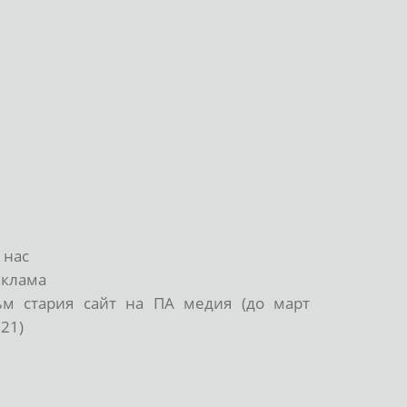
 нас
еклама
ъм стария сайт на ПА медия (до март
21)