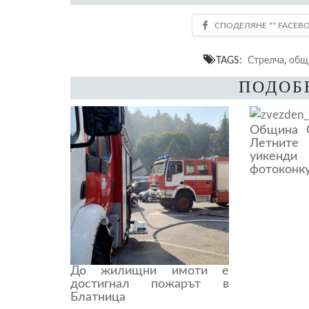
TAGS:
Стрелча
,
общ
ПОДОБ
Община С
Летнит
уикенди
фотоконк
До жилищни имоти е
достигнал пожарът в
Блатница