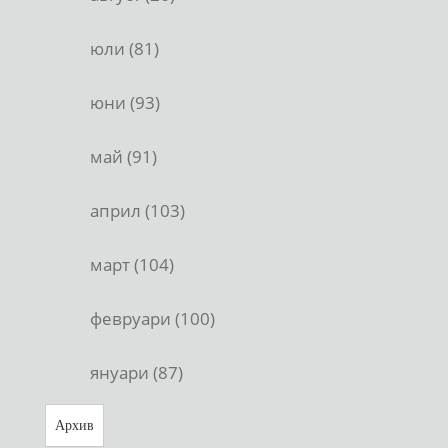
юли (81)
юни (93)
май (91)
април (103)
март (104)
февруари (100)
януари (87)
Архив