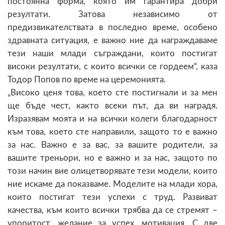
постоянна форма, която им гарантира добри
резултати. Затова независимо от
предизвикателствата в последно време, особено
здравната ситуация, е важно ние да награждаваме
тези наши млади съграждани, които постигат
високи резултати, с които всички се гордеем“, каза
Тодор Попов по време на церемонията.
„Високо ценя това, което сте постигнали и за мен
ще бъде чест, както всеки път, да ви наградя.
Изразявам моята и на всички колеги благодарност
към това, което сте направили, защото то е важно
за нас. Важно е за вас, за вашите родители, за
вашите треньори, но е важно и за нас, защото по
този начин вие олицетворявате тези модели, които
ние искаме да показваме. Моделите на млади хора,
които постигат тези успехи с труд. Развиват
качества, към които всички трябва да се стремят –
упоритост, желание за успех, мотивация. С две