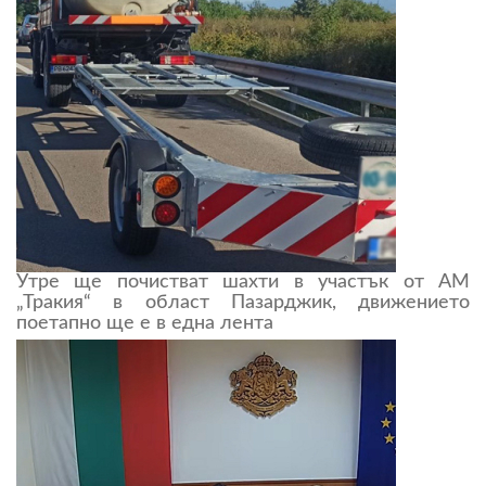
Утре ще почистват шахти в участък от АМ
„Тракия“ в област Пазарджик, движението
поетапно ще е в една лента