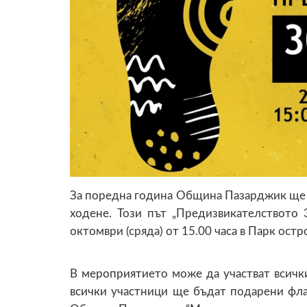
За поредна година Община Пазарджик ще 
ходене. Този път „Предизвикателството 
октомври (сряда) от 15.00 часа в Парк остр
В мероприятието може да участват всички
всички участници ще бъдат подарени фла