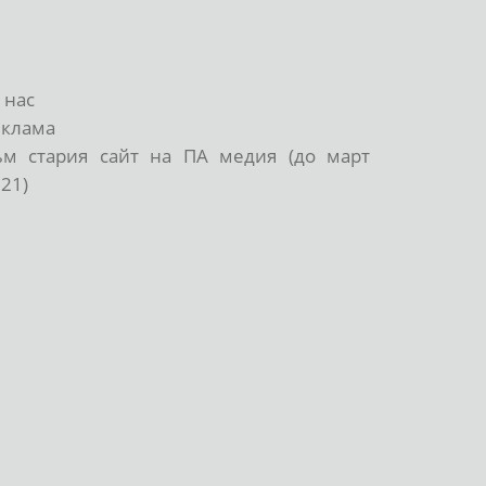
 нас
еклама
ъм стария сайт на ПА медия (до март
21)