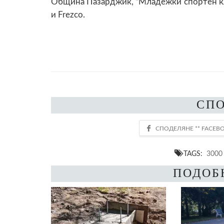
Община Пазарджик, “Младежки спортен клу
и Frezco.
СП
TAGS:
3000
ПОДОБ