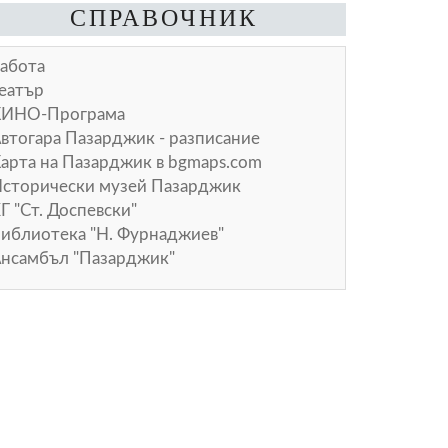
СПРАВОЧНИК
абота
еатър
КИНО-Програма
втогара Пазарджик - разписание
арта на Пазарджик в
bgmaps.com
сторически музей Пазарджик
Г "Ст. Доспевски"
иблиотека "Н. Фурнаджиев"
нсамбъл "Пазарджик"