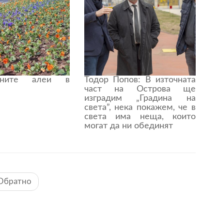
ените алеи в
Тодор Попов: В източната
част на Острова ще
изградим „Градина на
света”, нека покажем, че в
света има неща, които
могат да ни обединят
Обратно