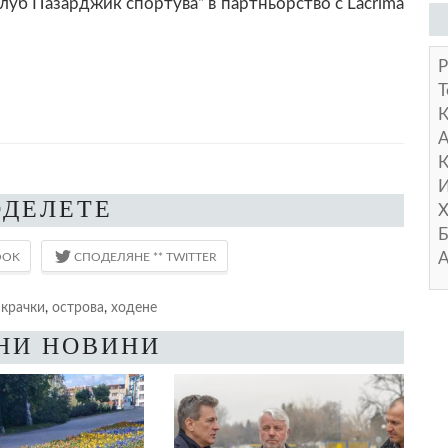
б Пазарджик спортува“ в партньорство с Lacrima
Р
Т
А
К
И
ОДЕЛЕТЕ
Х
Б
А
 крачки
,
острова
,
ходене
НИ НОВИНИ