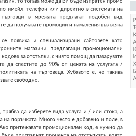
агазин, то тогава може да Ви бъде изпратен промо
 по имейл, телефон или директно в системата на
 търговци в мрежата предлагат подобен вид
Р
те да получавате промоции и намаления във всяка
Т
 се появиха и специализирани сайтовете като
А
ктронните магазини, предлагащи промоционални
К
 кодове за отстъпки, с чиято помощ да пазарувате
И
Х
е да спестите до 90% от цената на услугата /
Б
политиката на търговеца. Хубавото е, че такива
А
звате свободно.
 трябва да изберете вида услуга и / или стока, а
 на поръчката. Много често е добавено и поле, в
 Ако притежавате промоционален код, е нужно да
 бъде приспаднат процента на отстъпката, която