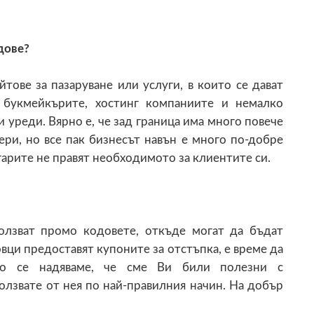
дове?
тове за пазаруване или услуги, в които се дават
 букмейкърите, хостинг компаниите и немалко
 уреди. Вярно е, че зад граница има много повече
ери, но все пак бизнесът навън е много по-добре
лгарите не правят необходимото за клиентите си.
олзват промо кодовете, откъде могат да бъдат
овци предоставят купоните за отстъпка, е време да
то се надяваме, че сме Ви били полезни с
олзвате от нея по най-правилния начин. На добър