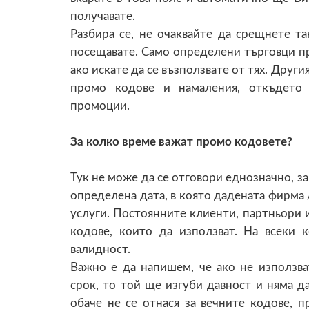
получавате.
Разбира се, не очаквайте да срещнете та
посещавате. Само определени търговци пр
ако искате да се възползвате от тях. Друг
промо кодове и намаления, откъдето 
промоции.
За колко време важат промо кодовете?
Тук не може да се отговори еднозначно, 
определена дата, в която дадената фирма 
услуги. Постоянните клиенти, партньори 
кодове, които да използват. На всеки 
валидност.
Важно е да напишем, че ако не използва
срок, то той ще изгуби давност и няма да
обаче не се отнася за вечните кодове, п