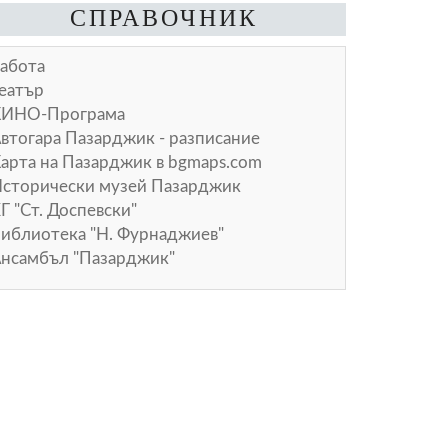
СПРАВОЧНИК
абота
еатър
КИНО-Програма
втогара Пазарджик - разписание
арта на Пазарджик в
bgmaps.com
сторически музей Пазарджик
Г "Ст. Доспевски"
иблиотека "Н. Фурнаджиев"
нсамбъл "Пазарджик"