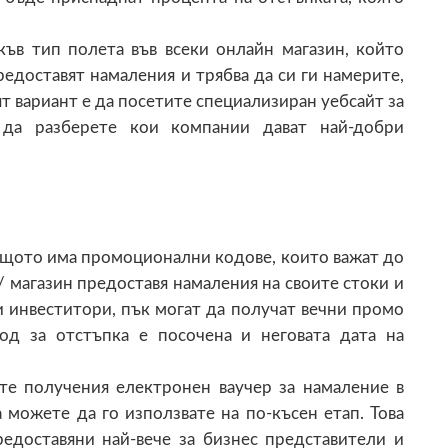
къв тип полета във всеки онлайн магазин, който
едоставят намаления и трябва да си ги намерите,
ият вариант е да посетите специализиран уебсайт за
да разберете кои компании дават най-добри
защото има промоционални кодове, които важат до
/ магазин предоставя намаления на своите стоки и
и инвеститори, пък могат да получат вечни промо
код за отстъпка е посочена и неговата дата на
те получения електронен ваучер за намаление в
 можете да го използвате на по-късен етап. Това
редоставяни най-вече за бизнес представители и