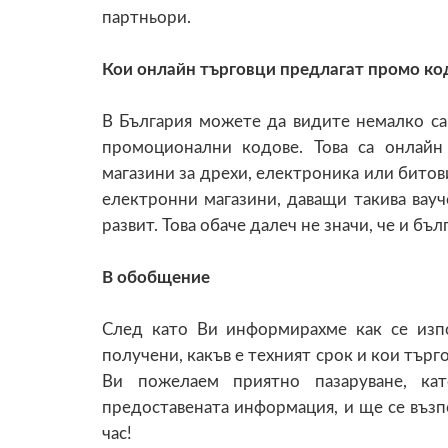
партньори.
Кои онлайн търговци предлагат промо ко
В България можете да видите немалко сай
промоционални кодове. Това са онлайн
магазини за дрехи, електроника или битови
електронни магазини, даващи такива вауч
развит. Това обаче далеч не значи, че и бъ
В обобщение
След като Ви информирахме как се изп
получени, какъв е техният срок и кои търг
Ви пожелаем приятно пазаруване, ка
предоставената информация, и ще се възп
час!