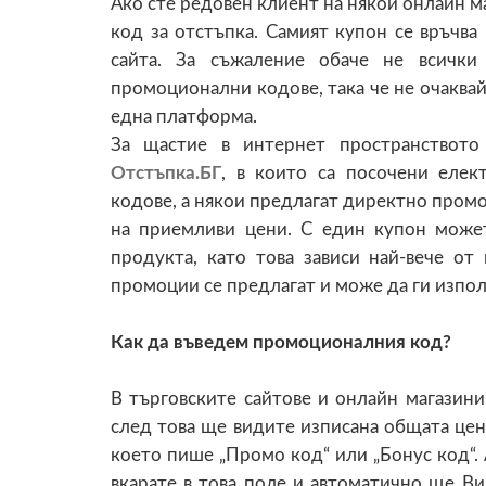
Ако сте редовен клиент на някой онлайн м
код за отстъпка. Самият купон се връчва
сайта. За съжаление обаче не всички
промоционални кодове, така че не очаквай
една платформа.
За щастие в интернет пространството
Отстъпка.БГ
, в които са посочени еле
кодове, а някои предлагат директно промо
на приемливи цени. С един купон может
продукта, като това зависи най-вече от 
промоции се предлагат и може да ги изпол
Как да въведем промоционалния код?
В търговските сайтове и онлайн магазини,
след това ще видите изписана общата цена
което пише „Промо код“ или „Бонус код“.
вкарате в това поле и автоматично ще Ви