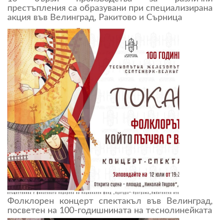
престъпления са образувани при специализирана
акция във Велинград, Ракитово и Сърница
Фолклорен концерт спектакъл във Велинград,
посветен на 100-годишнината на теснолинейката