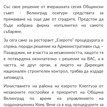
Със свое решение от вчерашната сесия Общински
съвет - Велинград осигури средствата за
премахване на още две от сградите. Предстои да
бъде избрана фирма -изпълнител на самото
събаряне.
За сега само за ресторант „Езерото” процедурата е
спряна, поради решение на Административен съд –
Пазарджик, не в частта за незаконността, защото тя
е потвърдена окончателно с решение на ВАС, а в
частта, че друг орган, в лицето на Дирекция
национален строителен контрол, трябва да издаде
заповедта.
Изчистването на района на езерото Клептуза от
незаконите постройки е приоритет на Община
Велинград по време на управлението на
градоначалника Коев. Вече са в ход процедурите за