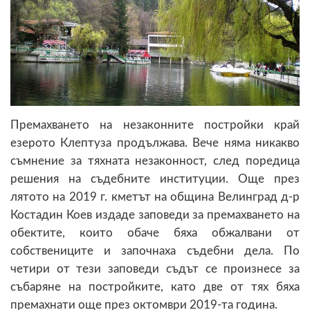
Премахването на незаконните постройки край
езерото Клептуза продължава. Вече няма никакво
съмнение за тяхната незаконност, след поредица
решения на съдебните институции. Още през
лятото на 2019 г. кметът на община Велинград д-р
Костадин Коев издаде заповеди за премахването на
обектите, които обаче бяха обжалвани от
собствениците и започнаха съдебни дела. По
четири от тези заповеди съдът се произнесе за
събаряне на постройките, като две от тях бяха
премахнати още през октомври 2019-та година.