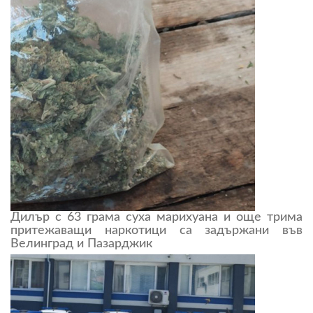
Дилър с 63 грама суха марихуана и още трима
притежаващи наркотици са задържани във
Велинград и Пазарджик