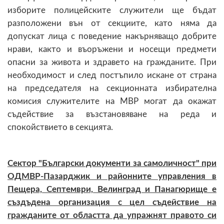
изборите полицейските служители ще бъдат
разположени вън от секциите, като няма да
допускат лица с поведение накърняващо добрите
нрави, както и въоръжени и носещи предмети
опасни за живота и здравето на гражданите. При
необходимост и след постъпило искане от страна
на председателя на секционната избирателна
комисия служителите на МВР могат да окажат
съдействие за възстановяване на реда и
спокойствието в секцията.
Сектор "Български документи за самоличност" при
ОДМВР-Пазарджик и районните управления в
Пещера, Септември, Велинград и Панагюрище е
създъдена организация с цел съдействие на
гражданите от областта да упражнят правото си