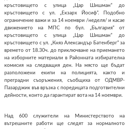
кръстовището с улица „Цар Шишман” до
кръстовището с ул. „Екзарх Йосиф”. Подобно
ограничение важи и за 14 ноември /неделя/ и касае
движението на МПС по бул. „България” от
кръстовището с улица „Цар Шишман” до
кръстовището с ул. „Княз Александър Батенберг” за
времето от 18.30ч. до приключване на приемането
на изборните материали в Районната избирателна
комисия на следващия ден. На място ще бъдат
разположени екипи на полицията, както и
преградни съоръжения, съобщиха от ОДМВР-
Пазарджик във връзка с поредицата подготвителни
дейности, които да гарантират вота на 14 ноември.
Над 600 служители на Министерството на
вътрешните работи ще следят за нормалното