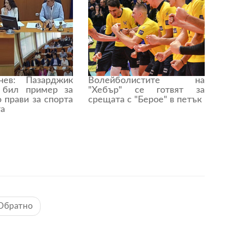
нев: Пазарджик
Волейболистите на
 бил пример за
"Хебър" се готвят за
о прави за спорта
срещата с "Берое" в петък
та
Обратно