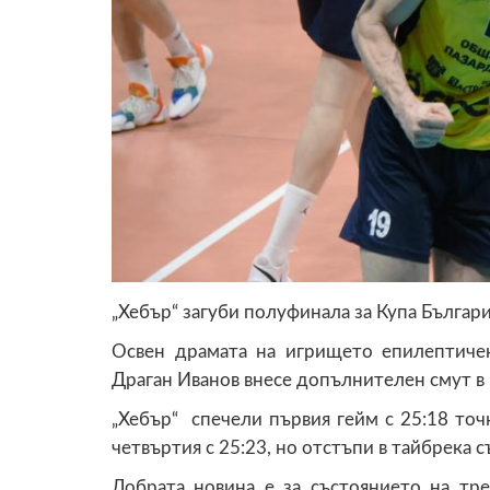
„Хебър“ загуби полуфинала за Купа Българи
Освен драмата на игрището епилептич
Драган Иванов внесе допълнителен смут в 
„Хебър“ спечели първия гейм с 25:18 точк
четвъртия с 25:23, но отстъпи в тайбрека с
Добрата новина е за състоянието на тре