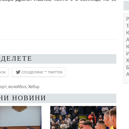
Р
Т
А
К
И
ОДЕЛЕТЕ
Х
Б
А
орт
,
волейбол
,
Хебър
НИ НОВИНИ