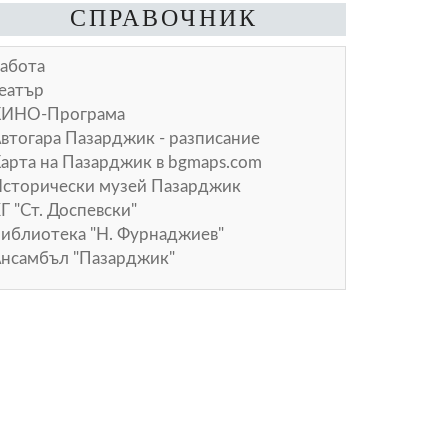
СПРАВОЧНИК
абота
еатър
КИНО-Програма
втогара Пазарджик - разписание
арта на Пазарджик в
bgmaps.com
сторически музей Пазарджик
Г "Ст. Доспевски"
иблиотека "Н. Фурнаджиев"
нсамбъл "Пазарджик"