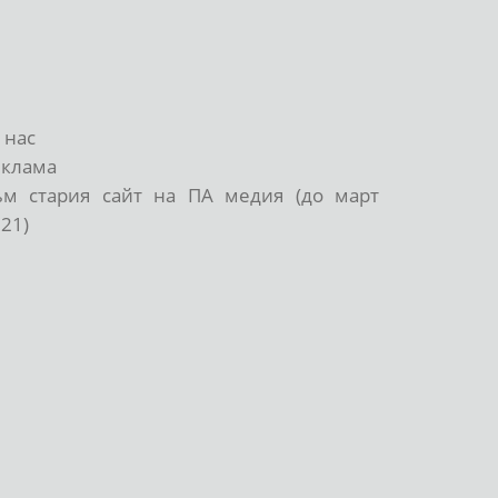
 нас
еклама
ъм стария сайт на ПА медия (до март
21)