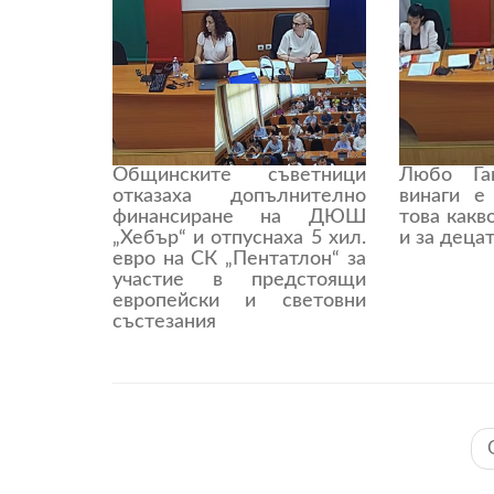
Общинските съветници
Любо Га
отказаха допълнително
винаги е
финансиране на ДЮШ
това какв
„Хебър“ и отпуснаха 5 хил.
и за деца
евро на СК „Пентатлон“ за
участие в предстоящи
европейски и световни
състезания