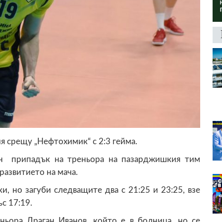
я срещу „Нефтохимик“ с 2:3 гейма.
ен припадък на треньора на пазарджишкия тим
развитието на мача.
и, но загуби следващите два с 21:25 и 23:25, взе
ъс 17:19.
ньора Драган Иванов, който е в болница, но се