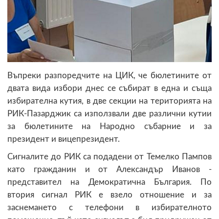
Въпреки разпоредчите на ЦИК, че бюлетините от
двата вида избори днес се събират в една и съща
избирателна кутия, в две секции на територията на
РИК-Пазарджик са използвали две различни кутии
за бюлетините на Народно събарние и за
президент и вицепрезидент.
Сигналите до РИК са подадени от Темелко Пампов
като гражданин и от Александър Иванов -
представител на Демократична България. По
втория сигнал РИК е взело отношение и за
заснемането с телефони в избирателното