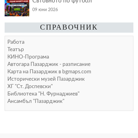
Свтовното по футбол
09 юни 2026
СПРАВОЧНИК
Работа
Театър
КИНО-Програма
Автогара Пазарджик - разписание
Карта на Пазарджик в
bgmaps.com
Исторически музей Пазарджик
ХГ "Ст. Доспевски"
Библиотека "Н. Фурнаджиев"
Ансамбъл "Пазарджик"