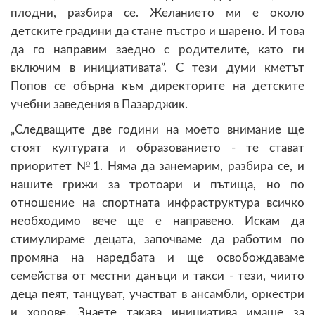
плодни, разбира се. Желанието ми е около
детските градини да стане пъстро и шарено. И това
да го направим заедно с родителите, като ги
включим в инициативата”. С тези думи кметът
Попов се обърна към директорите на детските
учебни заведения в Пазарджик.
„Следващите две години на моето внимание ще
стоят културата и образованието - те стават
приоритет №1. Няма да занемарим, разбира се, и
нашите грижи за тротоари и пътища, но по
отношение на спортната инфраструктура всичко
необходимо вече ще е направено. Искам да
стимулираме децата, започваме да работим по
промяна на наредбата и ще освобождаваме
семейства от местни данъци и такси - тези, чиито
деца пеят, танцуват, участват в ансамбли, оркестри
и хорове. Знаете такава инициатива имаше за