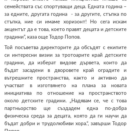
семействата със спортуващи деца. Едната година –
за едните, другата година - за другите, стъпка по
стъпка, ние си имаме хоризонт! Но сега искам
акцентът да е това, което правят децата и детските
градини”, каза още Тодор Попов.
Той посъветва директорите да обсъдят с екипите
си интересни визии за тротоарите край детските
градини, да изберат видове дървета, които да
бъдат засадени в дворовете край оградите и
вътрешните пространства, както и активно да
участват в изготвянето на плана за новата
инициатива по отношение на пространството
около детските градини. „Надявам се, че с това
партньорство ще създадем една по-добра
физическа среда за децата, която да ги научи да
бъдат добри и трудолюбиви хора.“, завърши Тодор