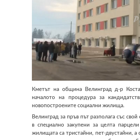
Кметът на община Велинград д-р Коста
началото на процедура за кандидатст
новопостроените социални жилища.
Велинград за пръв път разполага със сво
в специално закупени за целта парцели
жилищата са тристайни, пет-двустайни, а о