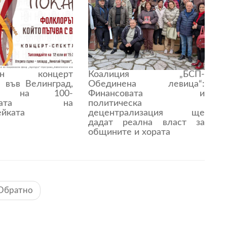
рен концерт
Коалиция „БСП-
л във Велинград,
Обединена левица“:
тен на 100-
Финансовата и
нината на
политическа
ейката
децентрализация ще
дадат реална власт за
общините и хората
Обратно