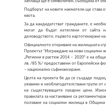
заплаща ще е символичен, съобщиха от об
Подборът на новите наематели ще става о
квота.
За да кандидатстват гражданите, е необх
могат да бъдат изтеглени от сайта 
деловодството. първото картотекиране на 
Официалното откриване на жилищната сград
Проектът “Изграждане на нови социални ж
„Региони в растеж 2014 – 2020“ е на обща 
лв. /85 %/ предоставени от Европейски фон
– национално съфинансиране.
Целта на проекта бе да се създаде подхо
уязвими и необлагодетелствани групи от 
на съществуващите пазарни цени. Изис
правилата за настаняване са регламентиран
ползване на социални жилища в Община 