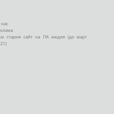
 нас
еклама
ъм стария сайт на ПА медия (до март
21)