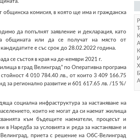
щината.
т общинска комисия, в която ще има и гражданска
Р
Т
одимо да попълнят заявление и декларация, като
на общината или да се получат на място от
А
кандидатите е със срок до 28.02.2022 година.
К
И
а се състоя в края на де-кември 2021 г.
Х
илища в град Велинград” по Оперативна програма
Б
стойност 4 010 784.40 лв., от които 3 409 166.75
А
д за регионално развитие и 601 617.65 лв. /15 %/
дяща социална инфраструктура за настаняване на
населението, които не могат да си наемат жилища
кванията към бъдещите наематели, процесът и
и в Наредба за условията и реда за настаняване и
Велинград, приета с решение на ОбС-Велинград