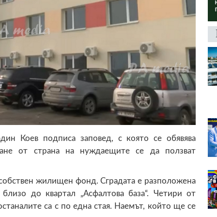
дин Коев подписа заповед, с която се обявява
ване от страна на нуждаещите се да ползват
й собствен жилищен фонд. Сградата е разположена
 близо до квартал „Асфалтова база“. Четири от
станалите са с по една стая. Наемът, който ще се