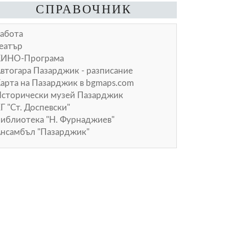
СПРАВОЧНИК
абота
еатър
КИНО-Програма
втогара Пазарджик - разписание
арта на Пазарджик в
bgmaps.com
сторически музей Пазарджик
Г "Ст. Доспевски"
иблиотека "Н. Фурнаджиев"
нсамбъл "Пазарджик"