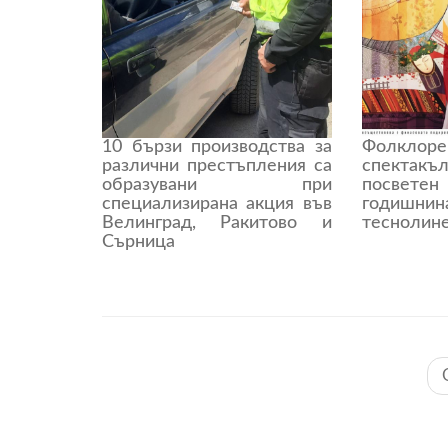
10 бързи производства за
Фолкло
различни престъпления са
спектакъ
образувани при
посве
специализирана акция във
годиш
Велинград, Ракитово и
теснолин
Сърница