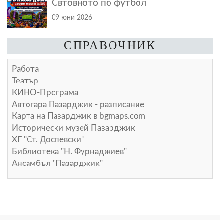
Свтовното по футбол
09 юни 2026
СПРАВОЧНИК
Работа
Театър
КИНО-Програма
Автогара Пазарджик - разписание
Карта на Пазарджик в
bgmaps.com
Исторически музей Пазарджик
ХГ "Ст. Доспевски"
Библиотека "Н. Фурнаджиев"
Ансамбъл "Пазарджик"