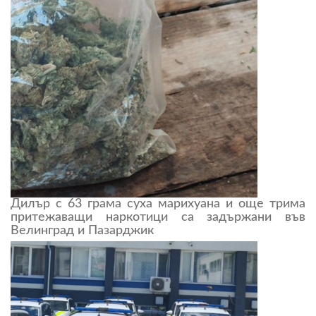
Дилър с 63 грама суха марихуана и още трима
притежаващи наркотици са задържани във
Велинград и Пазарджик