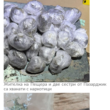
Жителка на Пещера и две сестри от Пазарджик
са хванати с наркотици