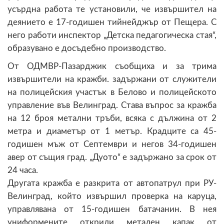
усърдна работа те установили, че извършител на
деянието е 17-годишен тийнейджър от Пещера. С
него работи инспектор „Детска педагогическа стая“,
образувано е досъдебно производство.
От ОДМВР-Пазарджик съобщиха и за трима
извършители на кражби. задържани от служители
на полицейския участък в Белово и полицейското
управление във Велинград. Става въпрос за кражба
на 12 броя метални тръби, всяка с дължина от 2
метра и диаметър от 1 метър. Крадците са 45-
годишен мъж от Септември и негов 34-годишен
авер от същия град. „Дуото“ е задържано за срок от
24 часа.
Другата кражба е разкрита от автопатрул при РУ-
Велинград, който извършил проверка на каруца,
управлявана от 15-годишен батачанин. В нея
униформените открили метален капак от