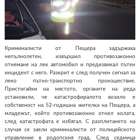
Криминалисти от Пещера задържаха
непълнолетен, извършил противозаконно
отнемане на лек автомобил и предизвикал пътен
инцидент с него. Разкрит е след получен сигнал за
леко пътно-транспортно произшествие.
Пристигайки на мястото, органите на реда
установили, че катастрофиралото возило е
собственост на 52-годишна жителка на Пещера, а
младежът, който противозаконно отнел колата,
след катастрофата е избягал. С разплитането на
случая се заели криминалисти от полицейското
управление в родопския град. След седмица