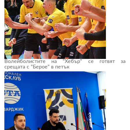
Волейболистите на "Хебър" се готвят за
срещата с "Берое" в петък