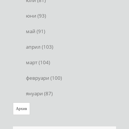
юли (81)
юни (93)
май (91)
април (103)
март (104)
февруари (100)
януари (87)
Архив