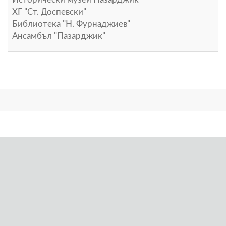
ХГ "Ст. Доспевски"
Библиотека "Н. Фурнаджиев"
Ансамбъл "Пазарджик"