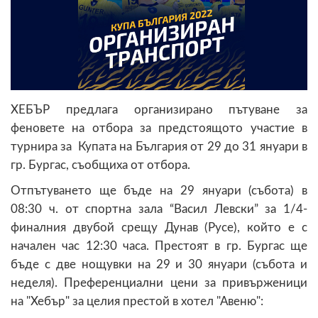
ХЕБЪР предлага организирано пътуване за
феновете на отбора за предстоящото участие в
турнира за Купата на България от 29 до 31 януари в
гр. Бургас, съобщиха от отбора.
Отпътуването ще бъде на 29 януари (събота) в
08:30 ч. от спортна зала “Васил Левски” за 1/4-
финалния двубой срещу Дунав (Русе), който е с
начален час 12:30 часа. Престоят в гр. Бургас ще
бъде с две нощувки на 29 и 30 януари (събота и
неделя). Преференциални цени за привърженици
на "Хебър" за целия престой в хотел "Авеню":