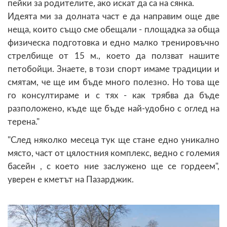
пейки за родителите, ако искат да са на сянка.
Идеята ми за долната част е да направим още две
неща, които също сме обещали - площадка за обща
физическа подготовка и едно малко тренировъчно
стрелбище от 15 м., което да ползват нашите
петобойци. Знаете, в този спорт имаме традиции и
смятам, че ще им бъде много полезно. Но това ще
го консултираме и с тях - как трябва да бъде
разположено, къде ще бъде най-удобно с оглед на
терена."
"След няколко месеца тук ще стане едно уникално
място, част от цялостния комплекс, ведно с големия
басейн , с което ние заслужено ще се гордеем",
уверен е кметът на Пазарджик.