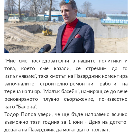
"Ние сме последователни в нашите политики и
това, което сме казали, се стремим да го
изпълняваме", така кметът на Пазарджик коментира
започналите строително-ремонтни работи на
терена на т.нар. "Малък басейн", намиращ се до вече
реновираното плувно съоръжение, по-известно
като "Балона".
Тодор Попов увери, че ще бъде направено всичко
възможно тази година за 1 юни - Деня на детето,
децата на Пазарджик да могат да го ползват.