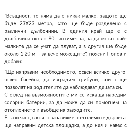
"Всъщност, то няма да е никак малко, защото ще
бъде 23Х23 метра, като ще бъде разделено с
различни дълбочини. В единия край ще е с
дълбочина около 80 сантиметра, за да могат най-
малките да се учат да плуват, а в другия ще бъде
около 1,20 м. - за вече можещите", поясни Попов и
добави:
"Ще направим необходимото, освен всичко друго,
освен басейна, да изградим трибуни, които ще
позволят на родителите да наблюдават децата си.
С оглед на възможностите ми се иска да наредим
соларни батерии, за да може да си помогнем на
отоплението и въобще на разходите.
В тази част, в която запазихме по-големите дървета,
ще направим детска площадка, а до нея и навес с