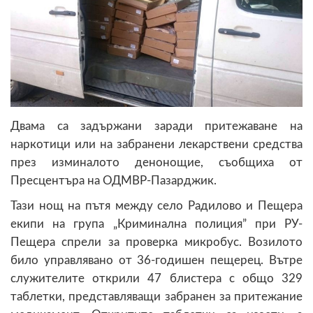
Двама са задържани заради притежаване на
наркотици или на забранени лекарствени средства
през изминалото денонощие, съобщиха от
Пресцентъра на ОДМВР-Пазарджик.
Тази нощ на пътя между село Радилово и Пещера
екипи на група „Криминална полиция” при РУ-
Пещера спрели за проверка микробус. Возилото
било управлявано от 36-годишен пещерец. Вътре
служителите открили 47 блистера с общо 329
таблетки, представляващи забранен за притежание