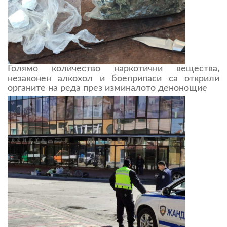
Голямо количество наркотични вещества,
незаконен алкохол и боеприпаси са открили
органите на реда през изминалото денонощие