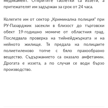
медикамент. Откритите таблетки са иззети, а
притежателят им задържан за срок от 24 часа.
Колегите им от сектор „Криминална полиция” при
РУ-Пазарджик засекли в близост до търговски
обект 19-годишно момиче от областния град.
Последвала проверка на тийнейджърката и на
нейното жилище. Тя предала на полицаите
полиетиленово топче с бяло прахообразно
вещество. Съдържанието са оказало амфетамин.
Дрогата е иззета, а по случая се води бързо
производство.