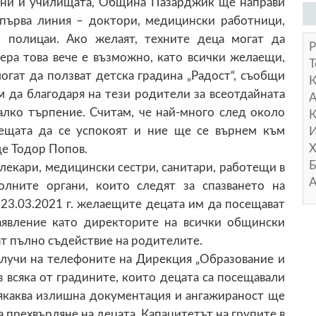
дини и училищата, Община Пазарджик ще направи
 първа линия – доктори, медицински работници,
 полицаи. Ако желаят, техните деца могат да
Р
чера това вече е възможно, като всички желаещи,
Т
огат да ползват детска градина „Радост“, съобщи
 да благодаря на тези родители за всеотдайната
А
алко търпение. Считам, че най-много след около
К
нещата да се успокоят и ние ще се върнем към
И
Х
е Тодор Попов.
Б
 лекари, медицински сестри, санитари, работещи в
А
лните органи, които следят за спазването на
23.03.2021 г. желаещите децата им да посещават
аявление като директорите на всички общински
ат пълно съдействие на родителите.
лучи на телефоните на Дирекция „Образование и
 всяка от градините, които децата са посещавали
сякаква излишна документация и ангажираност ще
 прехвърляне на децата. Капацитетът на групите в