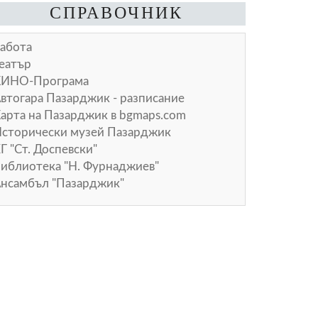
СПРАВОЧНИК
абота
еатър
КИНО-Програма
втогара Пазарджик - разписание
арта на Пазарджик в
bgmaps.com
сторически музей Пазарджик
Г "Ст. Доспевски"
иблиотека "Н. Фурнаджиев"
нсамбъл "Пазарджик"