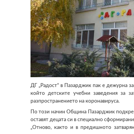
ДГ „Радост“ в Пазарджик пак е дежурна за
който детските учебни заведения за з
разпространението на коронавируса.
По този начин Община Пазарджик подкреп
оставят децата си в специално сформирани
„Отново, както и в предишното затваря