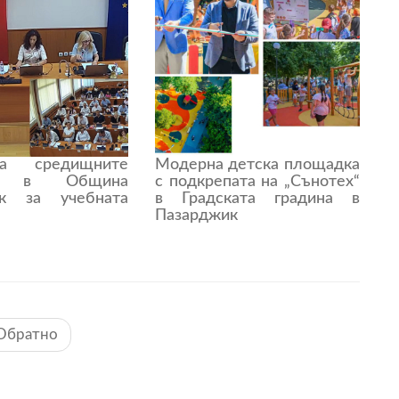
а средищните
Модерна детска площадка
ща в Община
с подкрепата на „Сънотех“
ик за учебната
в Градската градина в
Пазарджик
Обратно