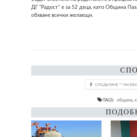
ДГ "Радост" е за 52 деца, като Община Паз
обхване всички желаещи.
СП
TAGS:
община
,
к
ПОДОБ