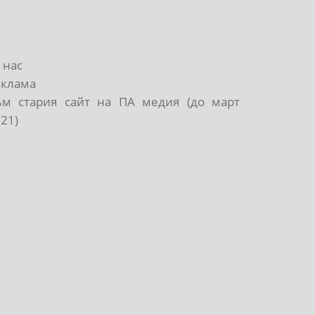
 нас
еклама
ъм стария сайт на ПА медия (до март
21)