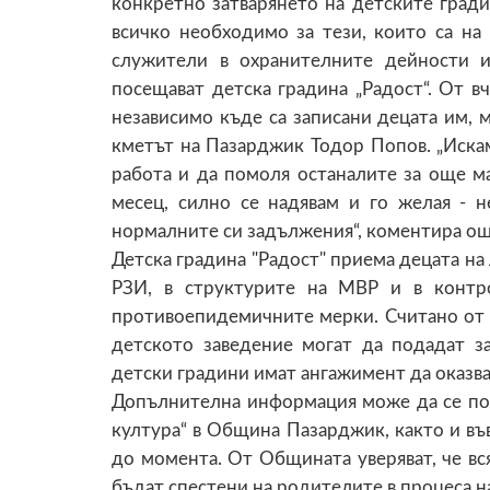
конкретно затварянето на детските гра
всичко необходимо за тези, които са на
служители в охранителните дейности и
посещават детска градина „Радост“. От в
независимо къде са записани децата им, м
кметът на Пазарджик Тодор Попов. „Искам
работа и да помоля останалите за още м
месец, силно се надявам и го желая - 
нормалните си задължения“, коментира ощ
Детска градина "Радост" приема децата на
РЗИ, в структурите на МВР и в контро
противоепидемичните мерки. Считано от 
детското заведение могат да подадат з
детски градини имат ангажимент да оказв
Допълнителна информация може да се по
култура“ в Община Пазарджик, както и във
до момента. От Общината уверяват, че в
бъдат спестени на родителите в процеса на