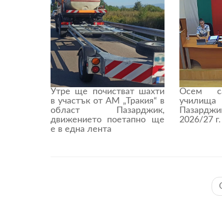
Утре ще почистват шахти
Осем с
в участък от АМ „Тракия“ в
учили
област Пазарджик,
Пазардж
движението поетапно ще
2026/27 г.
е в една лента