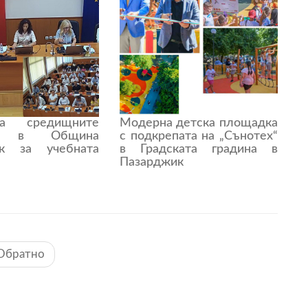
а средищните
Модерна детска площадка
ща в Община
с подкрепата на „Сънотех“
ик за учебната
в Градската градина в
Пазарджик
Обратно