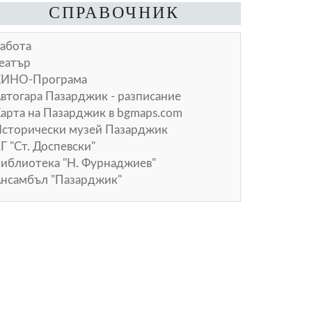
СПРАВОЧНИК
абота
еатър
КИНО-Програма
втогара Пазарджик - разписание
арта на Пазарджик в
bgmaps.com
сторически музей Пазарджик
Г "Ст. Доспевски"
иблиотека "Н. Фурнаджиев"
нсамбъл "Пазарджик"