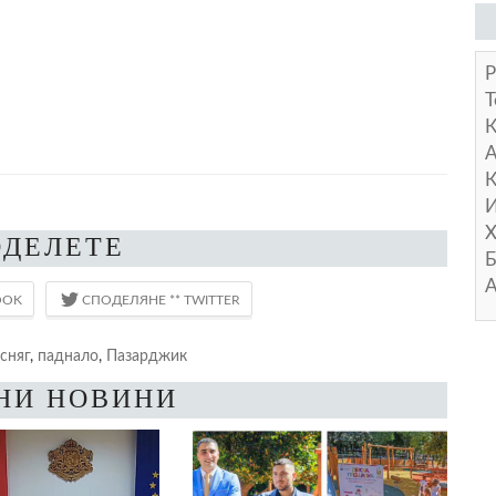
Р
Т
А
К
И
Х
ОДЕЛЕТЕ
Б
А
сняг
,
паднало
,
Пазарджик
НИ НОВИНИ