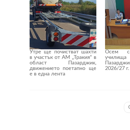
Утре ще почистват шахти
Осем с
в участък от АМ „Тракия“ в
учили
област Пазарджик,
Пазардж
движението поетапно ще
2026/27 г.
е в една лента