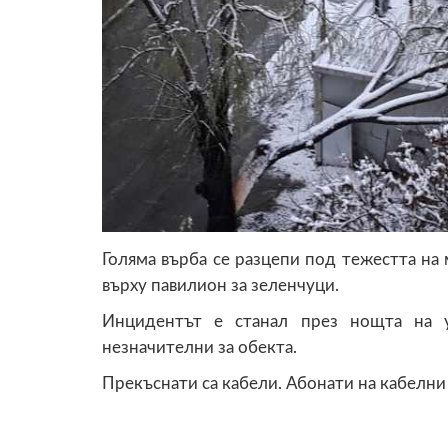
Голяма върба се разцепи под тежестта на 
върху павилион за зеленчуци.
Инцидентът е станал през нощта на у
незначителни за обекта.
Прекъснати са кабели. Абонати на кабелни