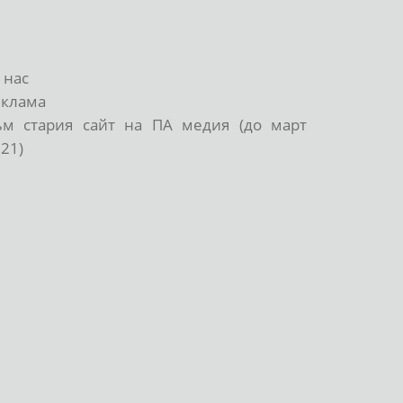
 нас
еклама
ъм стария сайт на ПА медия (до март
21)