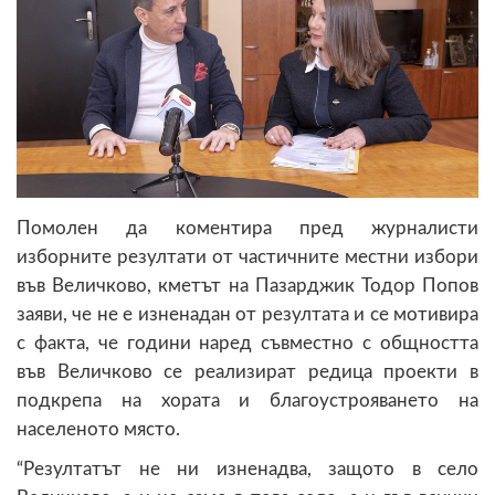
Помолен да коментира пред журналисти
изборните резултати от частичните местни избори
във Величково, кметът на Пазарджик Тодор Попов
заяви, че не е изненадан от резултата и се мотивира
с факта, че години наред съвместно с общността
във Величково се реализират редица проекти в
подкрепа на хората и благоустрояването на
населеното място.
“Резултатът не ни изненадва, защото в село