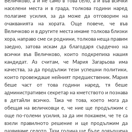
Величково, а и не само в това село, а и във всички
населени места и в града, толкова години наред
полагаме усилия, за да може да отговорим на
очакванията на хората. Още повече, че във
Величково и в другите места имаме толкова близки
хора, направо сме си роднини, толкова неща правим
заедно, затова искам да благодаря сърдечно на
всички във Величково, които подкрепиха нашия
кандидат. Аз считам, че Мария Загарьова има
качества, за да продължи тези успешни политики,
които провеждаше нейният предшественик. Мария
беше част от това години наред, тя беше
административен секретар на кметството и познава
в детайли всичко. Така че това, което мога да
обещая на величковци е, че ние ще продължим с
още по-големи усилия, за да им покажем, че те са
взели правилното решение и ще продължим да
развиваме селото. Тази година ще бъде довършена