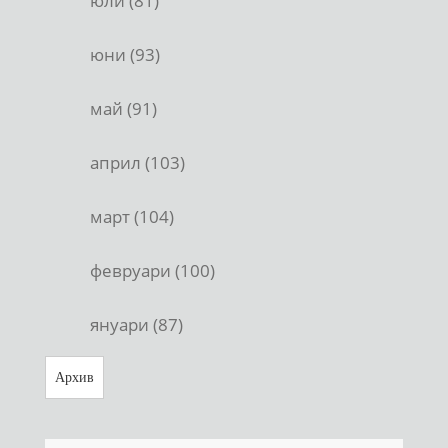
юли (81)
юни (93)
май (91)
април (103)
март (104)
февруари (100)
януари (87)
Архив