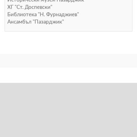
ХГ "Ст. Доспевски"
Библиотека "Н. Фурнаджиев"
Ансамбъл "Пазарджик"