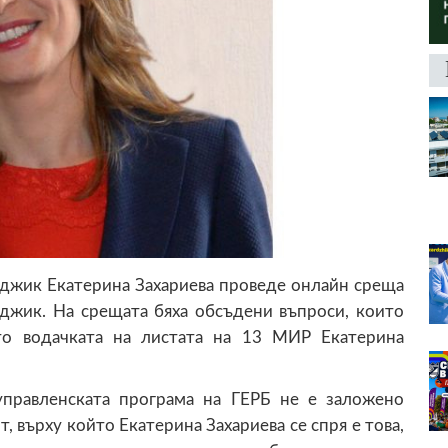
рджик Екатерина Захариева проведе онлайн среща
джик. На срещата бяха обсъдени въпроси, които
ито водачката на листата на 13 МИР Екатерина
 управленската програма на ГЕРБ не е заложено
, върху който Екатерина Захариева се спря е това,