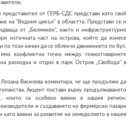
тавители.
н представител от ГЕРБ-СДС представи като свой
не на "Водния цикъл" в областта. Представи се и
 идваща от „Белмекен“, както и инфраструктурно
ри източната част на острова, който да изнесе
 по този начин да се облекчи движението по бул.
а има конфликтна точка между тежкотоварните
на разходка и отдих в парк Остров „Свобода" в
 Лозана Василева коментира, че ще продължи да
топанства. Акцент постави върху продължаването
и, които са особено важни в нашия регион.
оизводители и създаването на фермерски пазари
и като важни за развитие на земеделието в нашия