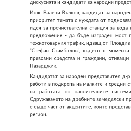
дискусията и кандидати за народни предс
Инж. Валери Вълков, кандидат за народе
приоритет темата с нуждата от подновява
идея за пречиствателна станция за вода
предложение - да бъде изграден мост п
тежкотоварния трафик, идващ от Пловдив и
"Стефан Стамболов", където в момент
превозни средства и граждани, отиващи 
Пазарджик.
Кандидатът за народен представител д-р
работи в подкрепа на малките и средни с
на работата по напоителните систем
Сдружаването на дребните земеделски пр
е също част от акцентите, които представ
регион.