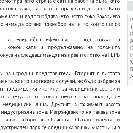
ромотира като страна с евтина работна ръка, като
осока, така, както го е правела и до сега. Като
менато и водоснабдяването, като г-жа Захариева
Р
то няма да остане пренебрегнат и по който ще се
Т
ва за енергийна ефективност, подготовка на
А
а икономиката и продължаване на големите
К
окуса на следващ мандат на правителство на ГЕРБ
И
Х
Б
и за народни представители. Вторият в листата
А
нта, които ще поеме в случай, че бъде избран за
вит предвидения институт за медицински сестри и
о в резултат от това в него да започнат да се
 медицински лица. Другият ангажимент засяга
индустриална зона. Изграждането на такава зона
 инвеститори в областта. Около идеята и
дустриален парк се обединиха всички участници в