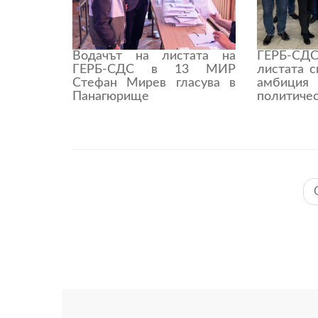
Водачът на листата на
ГЕРБ-СД
ГЕРБ-СДС в 13 МИР
листата 
Стефан Мирев гласува в
амбиция
Панагюрище
политичес