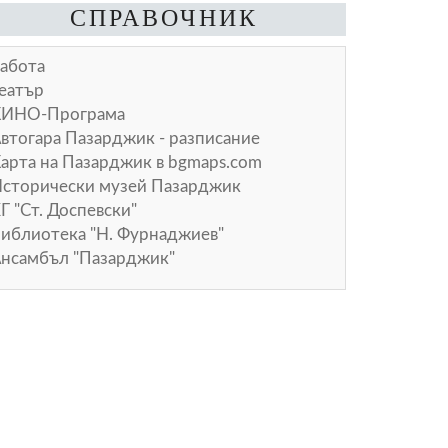
СПРАВОЧНИК
абота
еатър
КИНО-Програма
втогара Пазарджик - разписание
арта на Пазарджик в
bgmaps.com
сторически музей Пазарджик
Г "Ст. Доспевски"
иблиотека "Н. Фурнаджиев"
нсамбъл "Пазарджик"