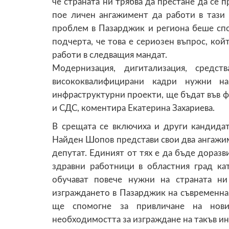
че страната ни трябва да престане да се п
пое личен ангажимент да работи в тази п
проблем в Пазарджик и региона беше спо
подчерта, че това е сериозен въпрос, кой
работи в следващия мандат.
Модернизация, дигитализация, средст
висококвалифицирани кадри нужни н
инфраструктурни проекти, ще бъдат във ф
и СДС, коментира Екатерина Захариева.
В срещата се включиха и други кандидат
Найден Шопов представи свои два ангажиме
депутат. Единият от тях е да бъде дораз
здравни работници в областния град кат
обучават повече нужни на страната ни
изграждането в Пазарджик на съвременна 
ще спомогне за привличане на нови
необходимостта за изграждане на такъв ин