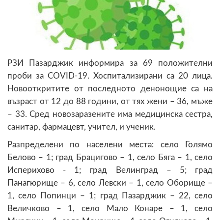
РЗИ Пазарджик информира за 69 положителни
проби за COVID-19. Хоспитализирани са 20 лица.
Новооткритите от последното денонощие са на
възраст от 12 до 88 години, от тях жени – 36, мъже
– 33. Сред новозаразените има медицинска сестра,
санитар, фармацевт, учител, и ученик.
Разпределени по населени места: село Голямо
Белово – 1; град Брацигово – 1, село Бяга – 1, село
Исперихово - 1; град Велинград – 5; град
Панагюрище – 6, село Левски – 1, село Оборище –
1, село Попинци – 1; град Пазарджик – 22, село
Величково – 1, село Мало Конаре – 1, село