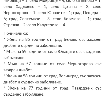
Мирянци – 1, село Мокрище – 4, село Огняново – 1,
село Хаджиево – 1, село Црънча – 2, село
Черногорово – 1, село Юнаците - 1; град Пещера –
6; град Септември – 3, село Ковачево – 1; град
Стрелча – 2; село Калугерово – 4.
Починали са:
* Жена на 85 години от град Белово със захарен
диабет и сърдечно заболяване.
* Мъж на 59 години от село Юнаците със сърдечно
заболяване.
* Мъж на 57 години от село Черногорово със
захарен диабет.
* Жена на 58 години от град Велинград със захарен
диабет и сърдечно заболяване.
* Жена на 77 години от град Пазарджик със
сърдечно заболяване.